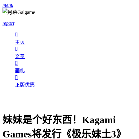
menu
report

主页

文章

画札

正版优惠
妹妹是个好东西！Kagami
Games将发行《极乐妹土3》