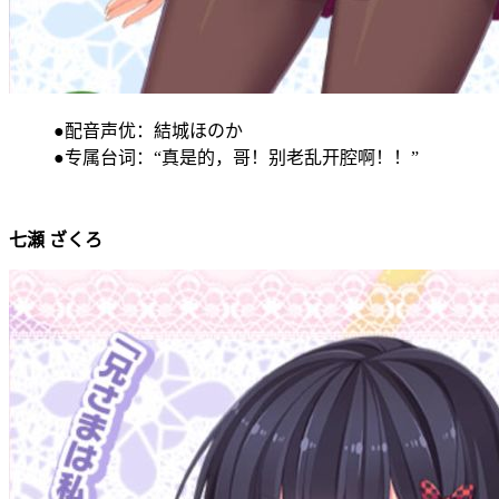
●配音声优：結城ほのか
●专属台词：“真是的，哥！别老乱开腔啊！！”
七瀬 ざくろ