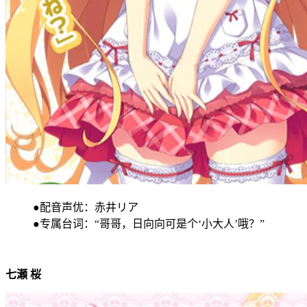
●配音声优：赤井リア
●专属台词：“哥哥，日向向可是个‘小大人’哦？”
七瀬 桜