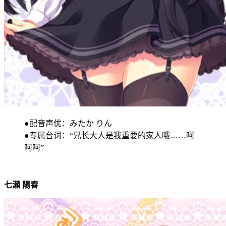
●配音声优：みたか りん
●专属台词：“兄长大人是我重要的家人哦……呵
呵呵”
七瀬 陽春