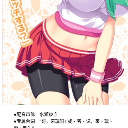
●配音声优：水瀬ゆき
●专属台词：“哥，来玩呀♪ 或・者・说，来・玩・