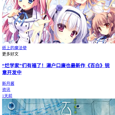
纸上的魔法使
更多好文
“烂学家”们有福了！濑户口廉也最新作《百白》锐
意开发中
新月酱
资讯
1天前