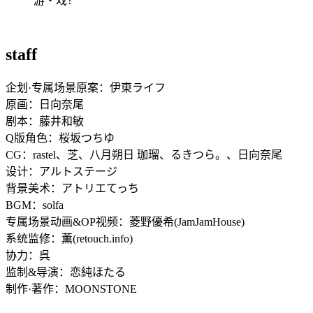
游・戏？”
staff
企划·专属场景原案：伊東ライフ
原画：日向奈尾
剧本：藤井和敏
Q版角色：桜坂つちゆ
CG：rastel、芝、八月朔日 珈瑠、るきつら。、日向奈尾
设计：アルトステージ
背景美术：アトリエてっち
BGM：solfa
专属场景动画&OP视频：菱野優希(JamJamHouse)
系统监修：薫(retouch.info)
协力：呉
监制&导演：恋純ほたる
制作·著作：MOONSTONE