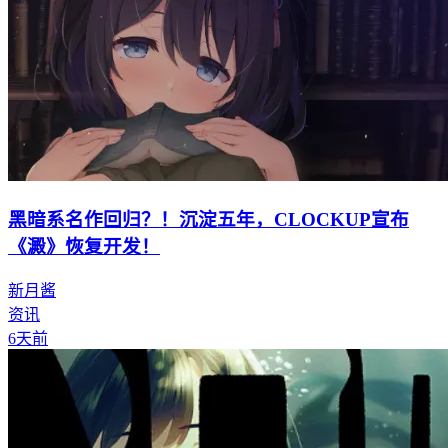
黑暗系名作回归？！沉淀五年，CLOCKUP宣布
《澱》恢复开发！
新月酱
资讯
6天前