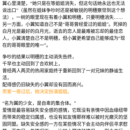
翼心里清楚，“她只是在等姐姐消失，但这句话她永远也无法
说出口”（虽然在姐妹争吵时还是被敏锐的明穗察觉到这个想
法），一树的眼里现在有着小翼和明穗，只要明穗消失……
另一方面，小翼知道自己不是“哥哥曾经爱过的姐姐”。死掉的
白月光是最好的白月光，逝去的恋人是最难被忘却的最佳恋
人，小翼清楚自己不是明穗，但小翼更希望自己能够成为“现
在的哥哥眼里的唯一”。
争吵的结果以明穗的主动消失告终，
千早也主动回到了合欢树上，
曾经两人两灵的热闹家庭终于重新回到了一对兄妹的静谧生
活，
配得感仍旧缺失的小翼却没有因而高兴。
思索一夜过后，她决定扮演姐姐。
“名为翼的少女，是自卑的集合体。”
爱情是最容易缺失安全感的感情，它既没有亲情中因血缘纽带
而带来的稳定归属感，也没有如友情那样难以被时光磨灭的坚
固同盟。缺失安全感的一方在某些情况下会主动向伴侣寻求慰