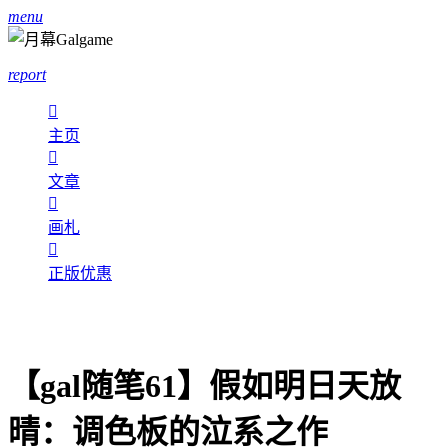
menu
report

主页

文章

画札

正版优惠
【gal随笔61】假如明日天放
晴：调色板的泣系之作