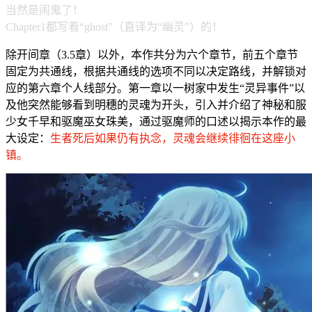
当然是闹鬼了！
Chapter1都写着“ghost”（直译为“幽灵”）的！
除开间章（3.5章）以外，本作共分为六个章节，前五个章节
固定为共通线，根据共通线的选项不同以决定路线，并解锁对
应的第六章个人线部分。第一章以一树家中发生“灵异事件”以
及他突然能够看到明穗的灵魂为开头，引入并介绍了神秘和服
少女千早和驱魔巫女珠美，通过驱魔师的口述以揭示本作的最
大设定：
生者死后如果仍有执念，灵魂会继续徘徊在这座小
镇。