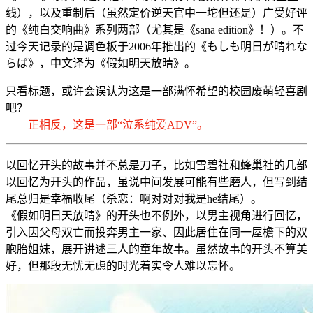
线），以及重制后（虽然定价逆天官中一坨但还是）广受好评
的《纯白交响曲》系列两部（尤其是《sana edition》！）。不
过今天记录的是调色板于2006年推出的《もしも明日が晴れな
らば》，中文译为《假如明天放晴》。
只看标题，或许会误认为这是一部满怀希望的校园废萌轻喜剧
吧？
——正相反，这是一部“泣系纯爱ADV”。
以回忆开头的故事并不总是刀子，比如雪碧社和蜂巢社的几部
以回忆为开头的作品，虽说中间发展可能有些磨人，但写到结
尾总归是幸福收尾（杀恋：啊对对对我是he结尾）。
《假如明日天放晴》的开头也不例外，以男主视角进行回忆，
引入因父母双亡而投奔男主一家、因此居住在同一屋檐下的双
胞胎姐妹，展开讲述三人的童年故事。虽然故事的开头不算美
好，但那段无忧无虑的时光着实令人难以忘怀。