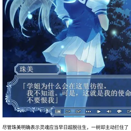
尽管珠美明确表示灵魂应当早日超脱往生，一树却主动拦住了