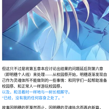
但这只不过是将第五章本应讨论出结果的问题延后到第六章
（即明穗个人线）来处理——从校园祭开始，明穗逐渐发现自
己作为灵魂体所不能做到的一些事情：和同学们一起帮助准备
校园祭、和正常人一样游玩校园祭，
以及，和活着时一样地与一树长相厮守。
“已经，没有我的任何容身之处了。”
故事因明穗的死戛然而止，因明穗的灵魂执念而再启新篇，