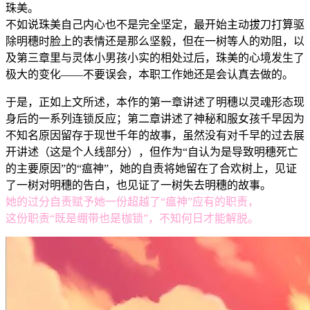
珠美。
不如说珠美自己内心也不是完全坚定，最开始主动拔刀打算驱
除明穗时脸上的表情还是那么坚毅，但在一树等人的劝阻，以
及第三章里与灵体小男孩小实的相处过后，珠美的心境发生了
极大的变化——不要误会，本职工作她还是会认真去做的。
于是，正如上文所述，本作的第一章讲述了明穗以灵魂形态现
身后的一系列连锁反应；第二章讲述了神秘和服女孩千早因为
不知名原因留存于现世千年的故事，虽然没有对千早的过去展
开讲述（这是个人线部分），但作为“自认为是导致明穗死亡
的主要原因”的“瘟神”，她的自责将她留在了合欢树上，见证
了一树对明穗的告白，也见证了一树失去明穗的故事。
她的过分自责赋予她一份超越了“瘟神”应有的职责，
这份职责“既是绷带也是枷锁”，不知何日才能解脱。