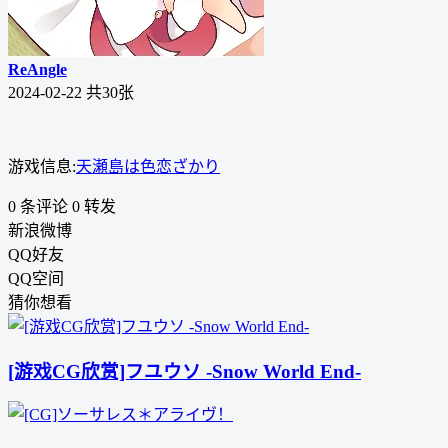
ReAngle
2024-02-22
共30张
游戏信息:
天瀬島は色恋ざかり
0 条评论
0
转发
新浪微博
QQ好友
QQ空间
猜你想看
[游戏CG欣赏]フユウソ -Snow World End-