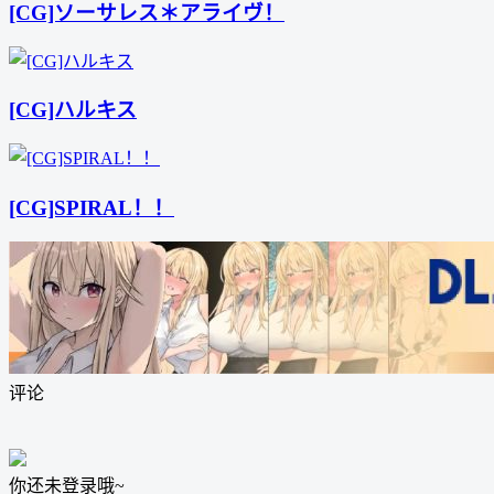
[CG]ソーサレス＊アライヴ！
[CG]ハルキス
[CG]SPIRAL！！
评论
你还未登录哦~