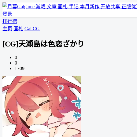
游戏
文章
画札
手记
本月新作
开放共享
正版优
登录
排行榜
主页
画札
Gal CG
[CG]天瀬島は色恋ざかり
0
0
1709