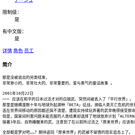
アージュ
限制级：
是
有中文版：
是
详情
角色
员工
简介
那是没被说出的另类结束，

非常渺小的、非常壮大的、非常重要的、爱与勇气的童话故事 。

2001年10月22日

─── 应该在和平的日本过活才对的白银武、突然间被丢入了「平行世界」。

那里是随横渡数十年与地球外起源种「BETA」征战，濒临人类灭亡危机的世
连在世界间移动的原因都还搞不清楚、遭现实持续玩弄著的武早晚得接受那命运，
但是，国家间利害问题未能克服的人类结果却选择了地球放弃计划「ALTERNAT
接著3年后、自熟睡醒来的武、注意到了在以前所过活之「原来世界」应该有
全部都是梦对吧……？期待返回「原来世界」的武被不留情的现实追击上了。
