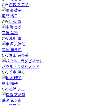
CV:
渡辺 久美子
風間 祷子
CV:
伊藤 静
宗像 美冴
CV:
浅川 悠
京塚 志津江
CV:
喜田 あゆ美
パウル・ラダビノッド
CV:
若本 規夫
柏木 晴子
CV:
松浦 チエ
珠瀬 玄丞斎