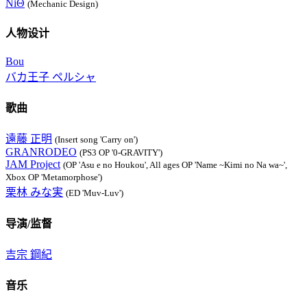
NiΘ
(Mechanic Design)
人物设计
Bou
バカ王子 ペルシャ
歌曲
遠藤 正明
(Insert song 'Carry on')
GRANRODEO
(PS3 OP '0-GRAVITY')
JAM Project
(OP 'Asu e no Houkou', All ages OP 'Name ~Kimi no Na wa~',
Xbox OP 'Metamorphose')
栗林 みな実
(ED 'Muv-Luv')
导演/监督
吉宗 鋼紀
音乐