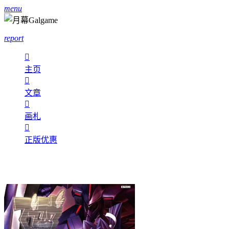
menu
report

主页

文章

画札

正版优惠