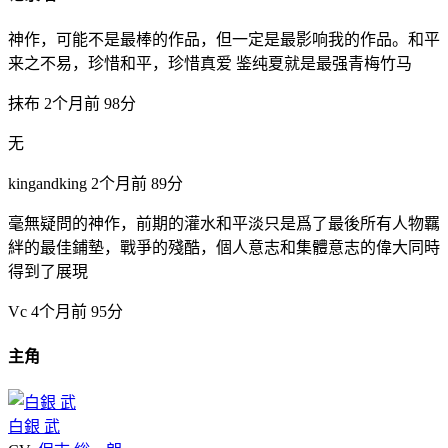
神作，可能不是最棒的作品，但一定是最影响我的作品。和平
来之不易，珍惜和平，珍惜真爱 鉴纯夏就是最强青梅竹马
抹布
2个月前
98分
无
kingandking
2个月前
89分
毫無疑問的神作，前期的灌水和平淡只是爲了最後所有人物羈
絆的最佳鋪墊，戰爭的殘酷，個人意志和集體意志的偉大同時
得到了展現
Vc
4个月前
95分
主角
白銀 武