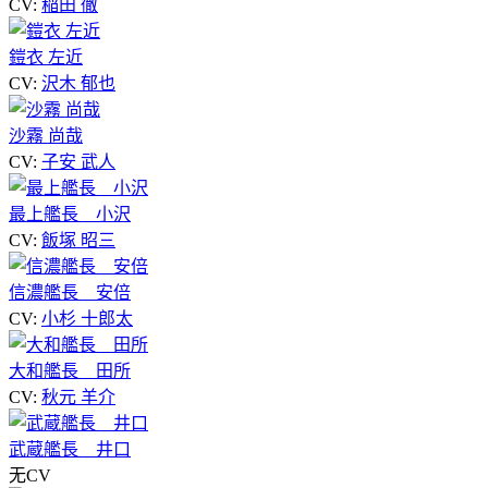
CV:
稲田 徹
鎧衣 左近
CV:
沢木 郁也
沙霧 尚哉
CV:
子安 武人
最上艦長 小沢
CV:
飯塚 昭三
信濃艦長 安倍
CV:
小杉 十郎太
大和艦長 田所
CV:
秋元 羊介
武蔵艦長 井口
无CV