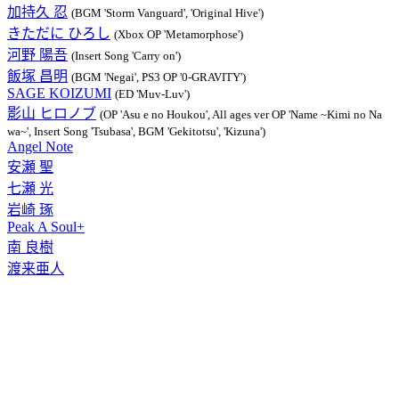
加持久 忍
(BGM 'Storm Vanguard', 'Original Hive')
きただに ひろし
(Xbox OP 'Metamorphose')
河野 陽吾
(Insert Song 'Carry on')
飯塚 昌明
(BGM 'Negai', PS3 OP '0-GRAVITY')
SAGE KOIZUMI
(ED 'Muv-Luv')
影山 ヒロノブ
(OP 'Asu e no Houkou', All ages ver OP 'Name ~Kimi no Na
wa~', Insert Song 'Tsubasa', BGM 'Gekitotsu', 'Kizuna')
Angel Note
安瀬 聖
七瀬 光
岩崎 琢
Peak A Soul+
南 良樹
渡来亜人