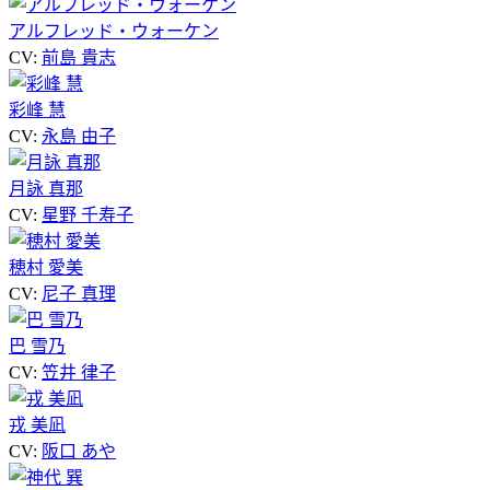
アルフレッド・ウォーケン
CV:
前島 貴志
彩峰 慧
CV:
永島 由子
月詠 真那
CV:
星野 千寿子
穂村 愛美
CV:
尼子 真理
巴 雪乃
CV:
笠井 律子
戎 美凪
CV:
阪口 あや