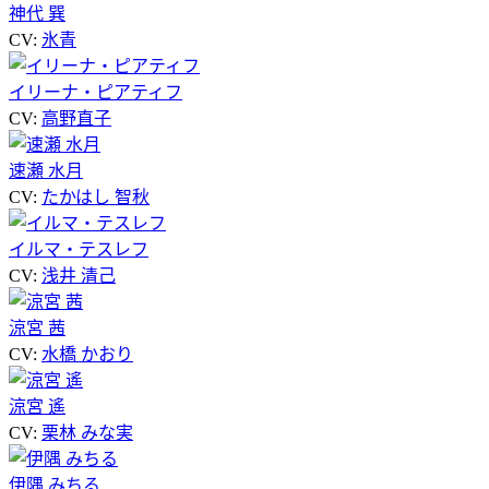
神代 巽
CV:
氷青
イリーナ・ピアティフ
CV:
高野直子
速瀬 水月
CV:
たかはし 智秋
イルマ・テスレフ
CV:
浅井 清己
涼宮 茜
CV:
水橋 かおり
涼宮 遙
CV:
栗林 みな実
伊隅 みちる