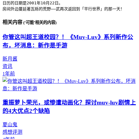
日历的日期是2001年10月22日。

房间外边蔓延著瓦砾的荒野——武再次返回到「平行世界」的那一天！
相关内容
(‘可能’相关的内容)
你管这叫超王道校园？！《Muv-Luv》系列新作公
布，坏消息：新作是手游
新月酱
资讯
1年前
重振萝卜荣光，或惨遭动画化？探讨muv-luv剧情上
的4大优点2个缺陷
夏山鬼
感想评测