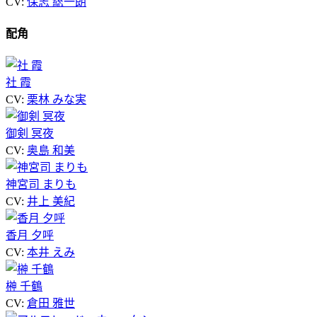
CV:
保志 総一朗
配角
社 霞
CV:
栗林 みな実
御剣 冥夜
CV:
奥島 和美
神宮司 まりも
CV:
井上 美紀
香月 夕呼
CV:
本井 えみ
榊 千鶴
CV:
倉田 雅世