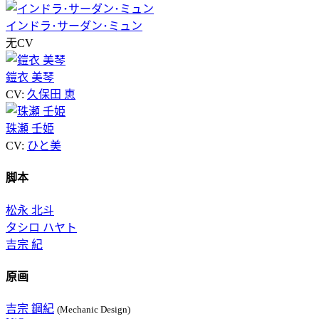
インドラ･サーダン･ミュン
无CV
鎧衣 美琴
CV:
久保田 恵
珠瀬 壬姫
CV:
ひと美
脚本
松永 北斗
タシロ ハヤト
吉宗 紀
原画
吉宗 鋼紀
(Mechanic Design)