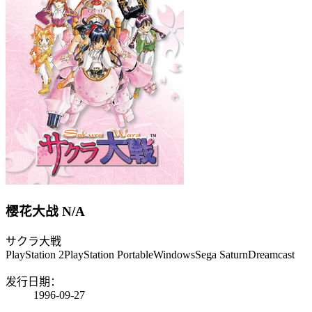
樱花大战
N/A
サクラ大戦
PlayStation 2
PlayStation Portable
Windows
Sega Saturn
Dreamcast
发行日期：
1996-09-27