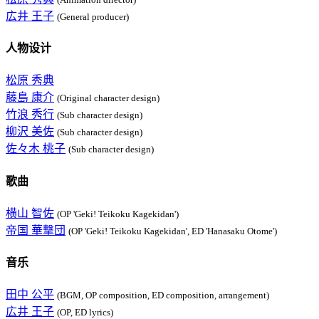
広井 王子
(General producer)
人物设计
松原 秀典
藤島 康介
(Original character design)
竹浪 秀行
(Sub character design)
柳沢 美佐
(Sub character design)
佐々木 桃子
(Sub character design)
歌曲
横山 智佐
(OP 'Geki! Teikoku Kagekidan')
帝国 華撃団
(OP 'Geki! Teikoku Kagekidan', ED 'Hanasaku Otome')
音乐
田中 公平
(BGM, OP composition, ED composition, arrangement)
広井 王子
(OP, ED lyrics)