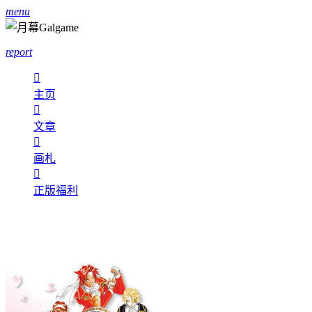
menu
report

主页

文章

画札

正版福利