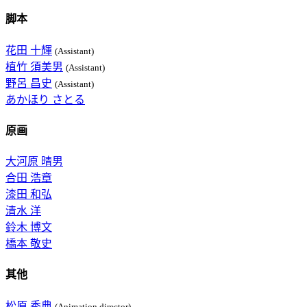
脚本
花田 十輝
(Assistant)
植竹 須美男
(Assistant)
野呂 昌史
(Assistant)
あかほり さとる
原画
大河原 晴男
合田 浩章
漆田 和弘
清水 洋
鈴木 博文
橋本 敬史
其他
松原 秀典
(Animation director)