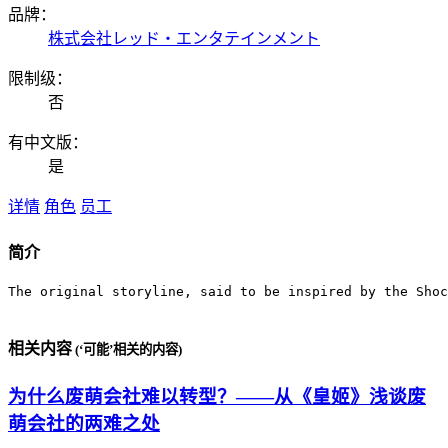
品牌：
株式会社レッド・エンタテインメント
限制级：
否
有中文版：
是
详情
角色
员工
简介
The original storyline, said to be inspired by the Shoc
相关内容
(‘可能’相关的内容)
为什么废萌会社难以转型？——从《皇姬》浅谈废
萌会社的两难之处