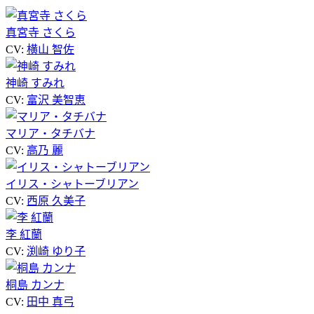
真宮寺 さくら
CV:
横山 智佐
神崎 すみれ
CV:
富沢 美智恵
マリア・タチバナ
CV:
高乃 麗
イリス・シャトーブリアン
CV:
西原 久美子
李 紅蘭
CV:
渕崎 ゆり子
桐島 カンナ
CV:
田中 真弓