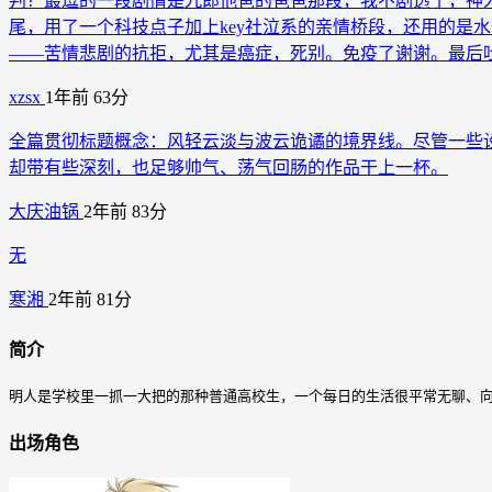
判？最逗的一段剧情是九郎他爸的爸爸那段，我不剧透了，神
尾，用了一个科技点子加上key社泣系的亲情桥段，还用的是
——苦情悲剧的抗拒，尤其是癌症，死别。免疫了谢谢。最后
xzsx
1年前
63分
全篇贯彻标题概念：风轻云淡与波云诡谲的境界线。尽管一些
却带有些深刻，也足够帅气、荡气回肠的作品干上一杯。
大庆油锅
2年前
83分
无
寒湘
2年前
81分
简介
明人是学校里一抓一大把的那种普通高校生，一个每日的生活很平常无聊、向
出场角色