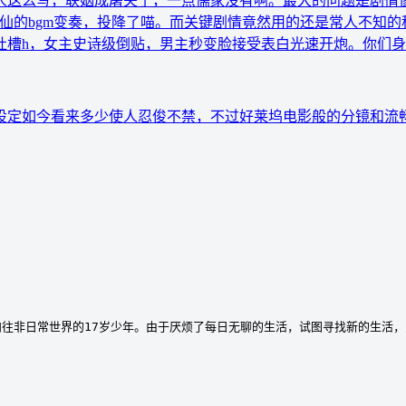
人这么写，联姻成屠夫了，一点儒家没有啊。最大的问题是剧情
水仙的bgm变奏，投降了喵。而关键剧情竟然用的还是常人不知
吐槽h，女主史诗级倒贴，男主秒变脸接受表白光速开炮。你们
设定如今看来多少使人忍俊不禁，不过好莱坞电影般的分镜和流
往非日常世界的17岁少年。由于厌烦了每日无聊的生活，试图寻找新的生活