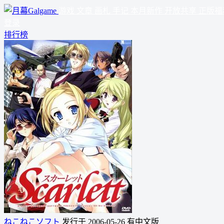
游戏
文章
画札
手记
本月新作
开放共享
正版福
登录
排行榜
ねこねこソフト
发行于 2006-05-26
有中文版