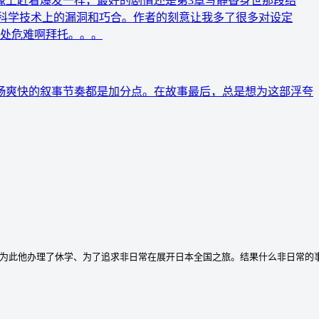
像上赶着爆发一样，最好的剧情还是第3章写静香身世那段结
的科学技术上的漏洞和巧合。作者的刻意让我多了很多对设定
身处危难啊拜托。。。
畅爽快的叙事节奏都是加分点。在故事最后，总是想为这部浮夸
，为此他办理了休学、为了追求非日常在展开日本全国之旅。结果什么非日常的