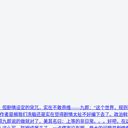
但剧情设定的突兀，实在不敢恭维——九郎：“这个世界，规则神
次，作者是搁我们洗脑还是实在觉得剧情太扯不好编下去了。政治
照九郎说的做就对了，美其名曰：上等的非日常。。。好吧，在