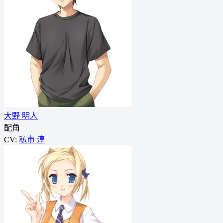
大野 明人
配角
CV:
私市 淳