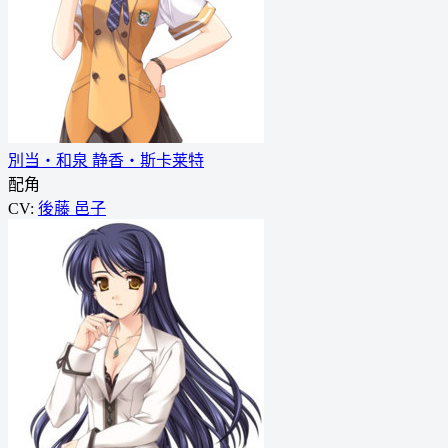
別当・和泉 静香・斯卡莱特
配角
CV:
後藤 邑子