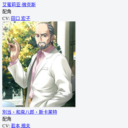
艾蜜莉亚·微克斯
配角
CV:
田口 宏子
別当・和泉八郎・斯卡莱特
配角
CV:
若本 規夫