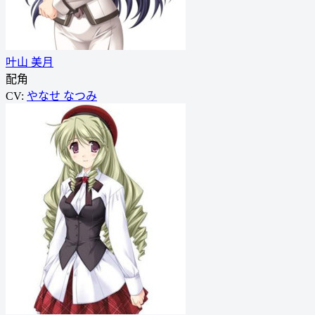
叶山 美月
配角
CV:
やなせ なつみ