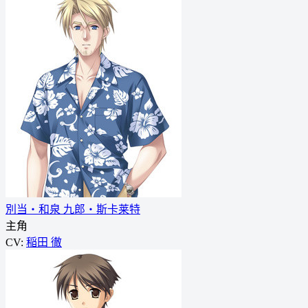
別当・和泉 九郎・斯卡莱特
主角
CV:
稲田 徹