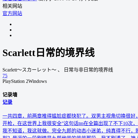
相关网站
官方网站
Scarlett日常的境界线
Scarlett～スカーレット～
、
日常与非日常的境界线
75
PlayStation 2
Windows
记录墙
记录
一共四章，前两章推得尴尬症都快犯了。双男主视角切换很好，
开枪，在这世界上我很安全”这句话tm在全篇出现了不下10
我不知道，我这就做。完全九郎的动态小迷弟，纯真得不行，