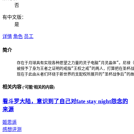
否
有中文版：
是
详情
角色
员工
简介
      存在于月球具有实现各种愿望之力量的灵子电脑“月灵晶体”。尼禄（S
      被授予了身为王者之证明的戒指“王权之戒”的两人，打算把在圣杯战
      现在于此由从者们环绕于新世界的支配权所展开的“圣杯战争后”的
相关内容
(‘可能’相关的内容)
看斗罗大陆，意识到了自己对fate stay night怨念的
来源
姬思遥
感想评测