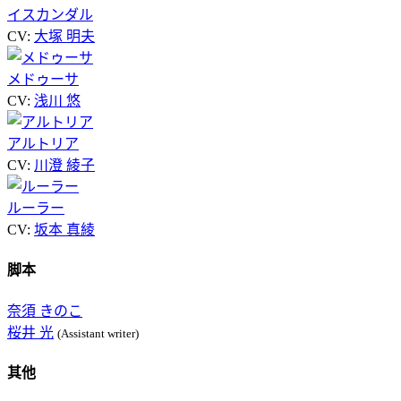
イスカンダル
CV:
大塚 明夫
メドゥーサ
CV:
浅川 悠
アルトリア
CV:
川澄 綾子
ルーラー
CV:
坂本 真綾
脚本
奈須 きのこ
桜井 光
(Assistant writer)
其他