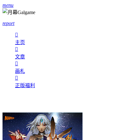
menu
report

主页

文章

画札

正版福利