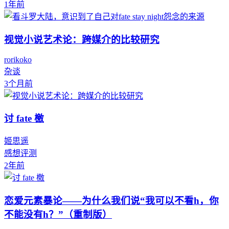
1年前
视觉小说艺术论：跨媒介的比较研究
rorikoko
杂谈
3个月前
讨 fate 檄
姬思遥
感想评测
2年前
恋爱元素暴论——为什么我们说“我可以不看h，你
不能没有h？”（重制版）