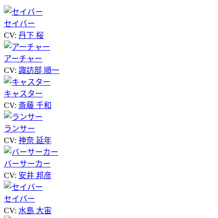
セイバー
CV:
丹下 桜
アーチャー
CV:
諏訪部 順一
キャスター
CV:
斎藤 千和
ランサー
CV:
神奈 延年
バーサーカー
CV:
安井 邦彦
セイバー
CV:
水島 大宙