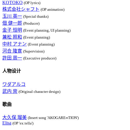
KOTOKO
(OP lyrics)
株式会社シャフト
(OP animation)
玉川 英一
(Special thanks)
佃 健一郎
(Producer)
金子 恒明
(Event planning, UI planning)
兼松 照和
(Event planning)
中村 アナン
(Event planning)
河合 隆寛
(Supervision)
許田 周一
(Executive producer)
人物设计
ワダアルコ
武内 崇
(Original character design)
歌曲
大久保 瑠美
(Insert song 'AKOGARE∞TION')
Elisa
(OP 'ex:tella')