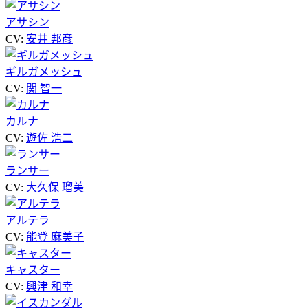
アサシン
CV:
安井 邦彦
ギルガメッシュ
CV:
関 智一
カルナ
CV:
遊佐 浩二
ランサー
CV:
大久保 瑠美
アルテラ
CV:
能登 麻美子
キャスター
CV:
興津 和幸