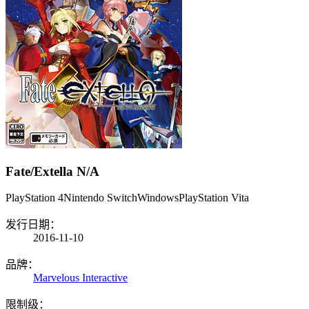
Fate/Extella
N/A
PlayStation 4
Nintendo Switch
Windows
PlayStation Vita
发行日期：
2016-11-10
品牌：
Marvelous Interactive
限制级：