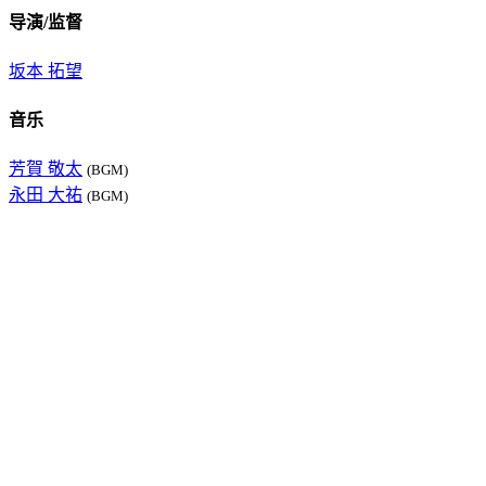
导演/监督
坂本 拓望
音乐
芳賀 敬太
(BGM)
永田 大祐
(BGM)