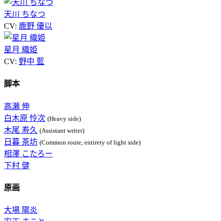
天川 ちなつ
CV:
鹿野 優以
星月 織姫
CV:
野中 藍
脚本
高瀬 伸
白木原 怜次
(Heavy side)
木尾 寿久
(Assistant writer)
日暮 茶坊
(Common route, entirety of light side)
相澤 こたろー
下村 健
原画
大場 陽炎