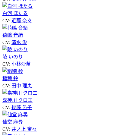
白河 ほたる
CV:
近藤 奈々
荷嶋 音緒
CV:
清水 愛
陵 いのり
CV:
小林沙苗
稲穂 鈴
CV:
田中 理恵
嘉神川 クロエ
CV:
後藤 邑子
仙堂 麻尋
CV:
井ノ上 奈々