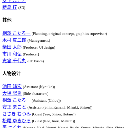
安正 まこと
蒔島 梓
(SD)
其他
相澤 こたろー
(Planning, original concept, graphics supervisor)
木村 真二郎
(Management)
柴田 太郎
(Producer, UI design)
市川 和弘
(Producer)
志倉 千代丸
(OP lyrics)
人物设计
池田 靖宏
(Assistant (Kyouko))
大場 陽炎
(Side characters)
相澤 こたろー
(Assistant (Chloe))
安正 まこと
(Assistant (Shin, Kanami, Misaki, Shirou))
ささき むつみ
(Guest (Yue, Shion, Hotaru))
松尾 ゆきひろ
(Guest (Neo, Inori, Mahiro))
平 つくね
(Kasane, Noel, Yuzuri, Kotori, Riichi, Sunao, Mizuha, Shin, Shino,