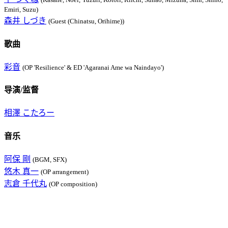
Emiri, Suzu)
森井 しづき
(Guest (Chinatsu, Orihime))
歌曲
彩音
(OP 'Resilience' & ED 'Agaranai Ame wa Naindayo')
导演/监督
相澤 こたろー
音乐
阿保 剛
(BGM, SFX)
悠木 真一
(OP arrangement)
志倉 千代丸
(OP composition)