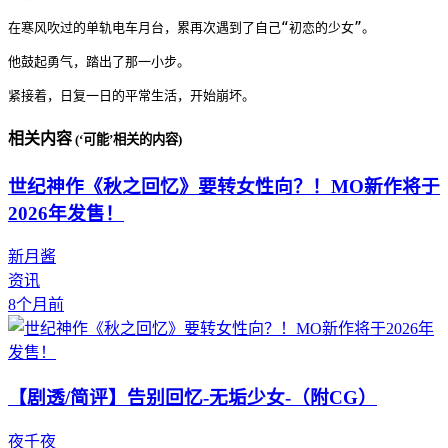
在寒风吹过的单轨电车月台，累再次遇到了自己“初恋的少女”。

他鼓起勇气，踏出了那一小步。

紧接着，日复一日的平常生活，开始崩坏。
相关内容
(‘可能’相关的内容)
世纪神作《秋之回忆》要转女性向？！MO新作将于
2026年发售！
新月酱
资讯
8个月前
【剧透/简评】告别回忆-无垢少女-（附CG）
夜千夜