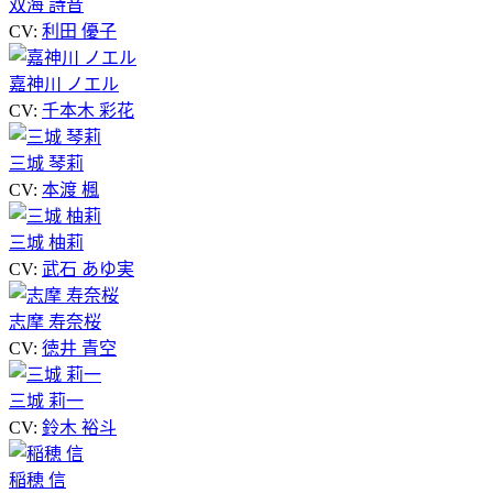
双海 詩音
CV:
利田 優子
嘉神川 ノエル
CV:
千本木 彩花
三城 琴莉
CV:
本渡 楓
三城 柚莉
CV:
武石 あゆ実
志摩 寿奈桜
CV:
徳井 青空
三城 莉一
CV:
鈴木 裕斗
稲穂 信