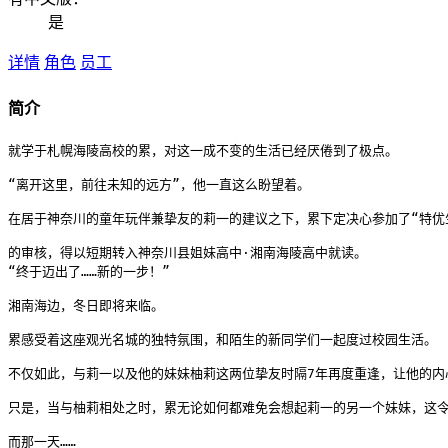
是
详情
角色
员工
简介
就学于札幌海陵高校的累，对这一成不变的生活已经厌倦到了极点。

“离开这里，前往未知的远方”，他一直这么盼望着。

在居于神奈川的童年玩伴兼挚友的莉一的建议之下，累下定决心参加了“特优生
的审核，得以短期转入神奈川县姐妹高中·湘南海陵高中就读。

“终于迈出了……新的一步！”

湘南海边，冬日即将来临。

累感受着这座观光名城的独特氛围，和陌生的新同学们一起度过校园生活。

不仅如此，与莉一以及他的妹妹柚莉这两位挚友时隔7年再度重逢，让他的内心
只是，当与柚莉相处之时，累无论如何都难免会想起莉一的另一个妹妹，这令
而那一天……
