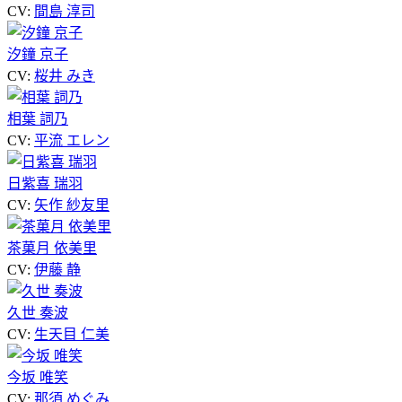
CV:
間島 淳司
汐鐘 京子
CV:
桜井 みき
相葉 詞乃
CV:
平流 エレン
日紫喜 瑞羽
CV:
矢作 紗友里
茶菓月 依美里
CV:
伊藤 静
久世 奏波
CV:
生天目 仁美
今坂 唯笑
CV:
那須 めぐみ