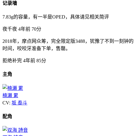
记录墙
7.83g的容量，有一半是OPED，具体请见相关简评
夜千夜
4年前
70分
2018年，摩点网众筹，完全限定版3488，犹豫了不到一刻钟的
时间，咬咬牙准备下单，售罄。
拒绝补完
4年前
85分
主角
楠瀬 累
CV:
坂 泰斗
配角