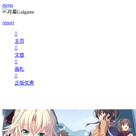
menu
report

主页

文章

画札

正版优惠