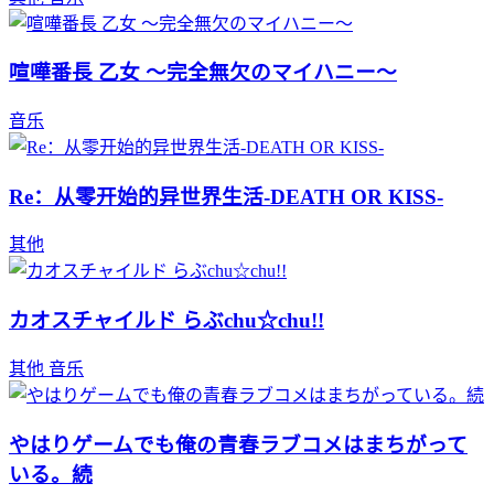
喧嘩番長 乙女 ～完全無欠のマイハニー～
音乐
Re：从零开始的异世界生活-DEATH OR KISS-
其他
カオスチャイルド らぶchu☆chu!!
其他
音乐
やはりゲームでも俺の青春ラブコメはまちがって
いる。続