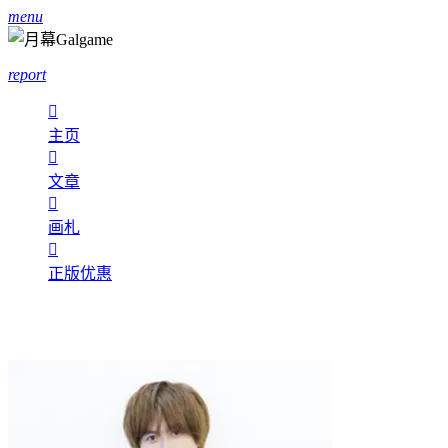
menu
report

主页

文章

画札

正版优惠