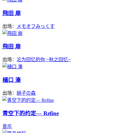
飛田 扉
出场：
メモオフみっくす
飛田 扉
出场：
沦为回忆的你 ~秋之回忆~
樋口 湊
出场：
硝子の森
青空下的约定― Refine
音乐