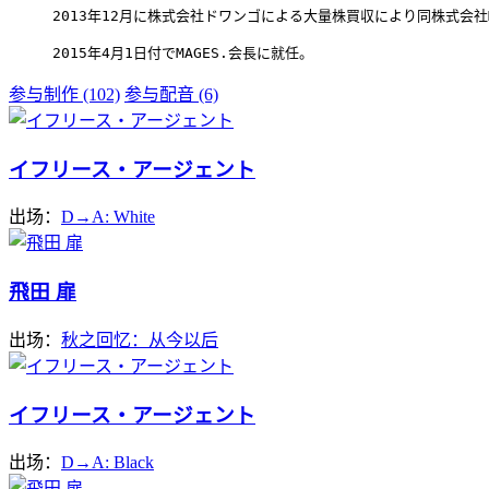
2013年12月に株式会社ドワンゴによる大量株買収により同株式会社M
2015年4月1日付でMAGES.会長に就任。
参与制作 (102)
参与配音 (6)
イフリース・アージェント
出场：
D→A: White
飛田 扉
出场：
秋之回忆：从今以后
イフリース・アージェント
出场：
D→A: Black