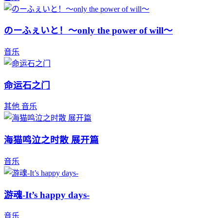
のーふぇいと！～only the power of will～
音乐
命运石之门
其他
音乐
海猫鸣泣之时散 展开篇
音乐
游魂-It’s happy days-
音乐