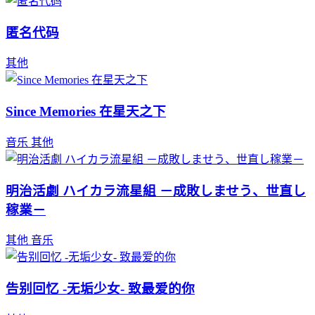
匿名代码
其他
Since Memories 在星天之下
音乐
其他
明治活劇 ハイカラ流星組 －成敗しませう、世直し
稼業－
其他
音乐
告别回忆 -无垢少女- 致最爱的你