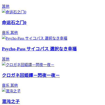
其他
命运石之门0
音乐
其他
Psycho-Pass サイコパス 選択なき幸福
其他
クロガネ回姫譚－閃夜一夜－
音乐
其他
混沌之子