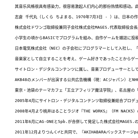
其音乐风格很具有感染力，很容易激起人们内心的那份热情和感动。此
志倉 千代丸（しくら ちよまる、1970年7月3日 - ）は、日本
株式会社ドワンゴ取締役兼同子会社株式会社MAGES.代表取締役
小学生の頃からBASICでプログラムを組み、自作ゲームを雑誌に
日本電気株式会社（NEC）の子会社にプログラマーとして入社し、「
音楽家として自立することを考え、ゲーム好きであったことからゲー
サイトロン・デジタルコンテンツに属し、音楽プロデューサーとして
AKB48のメンバーが出演する公共広告機構（現：ACジャパン）とNH
東京・池袋のテーマカフェ「王立アフィリア魔法学院」、名古屋の「
2005年4月にサイトロン・デジタルコンテンツ取締役兼総合プロデ
2008年4月より桃井はることラジオ『THE WORKS』（FM NAC
2011年6月にAG-ONEと5pb.が合併して発足した株式会社MAGES
2011年12月よりつんく♂と共同で、『AKIHABARAバックステージ