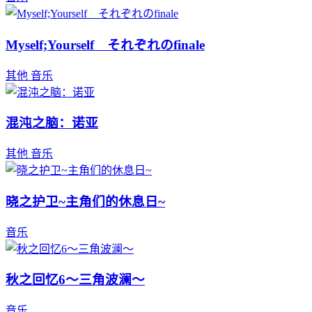
Myself;Yourself それぞれのfinale
其他
音乐
混沌之脑：诺亚
其他
音乐
晓之护卫~主角们的休息日~
音乐
秋之回忆6～三角波澜～
音乐