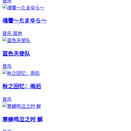
音乐
魂響〜たまゆら〜
音乐
其他
蓝色天使队
音乐
秋之回忆：雨后
音乐
寒蝉鸣泣之时 解