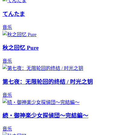
てんたま
音乐
秋之回忆 Pure
音乐
第七夜：无限轮回的终结 / 时光之钥
音乐
続・御神楽少女探偵団～完結編～
音乐