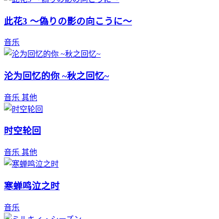
此花3 ～偽りの影の向こうに～
音乐
沦为回忆的你 ~秋之回忆~
音乐
其他
时空轮回
音乐
其他
寒蝉鸣泣之时
音乐