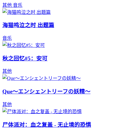
其他
音乐
海猫鸣泣之时 出题篇
音乐
秋之回忆#5：安可
其他
Que～エンシェントリーフの妖精～
其他
尸体派对：血之复盖 - 无止境的恐惧