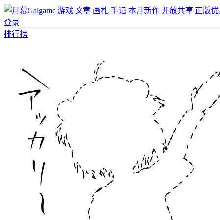
游戏
文章
画札
手记
本月新作
开放共享
正版优
登录
排行榜