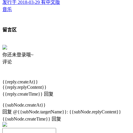
发行于 2018-03-29
有中文版
音乐
留言区
你还未登录哦~
评论
{{reply.createAt}}
{{reply.replyContent}}
{{reply.createTime}}
回复
{{subNode.createAt}}
回复
@{{subNode.targetName}}
:
{{subNode.replyContent}}
{{subNode.createTime}}
回复