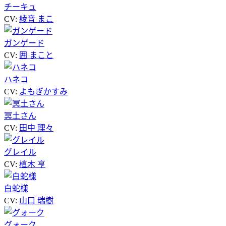
チーキュ
CV:
綾音 まこ
ガンゲード
CV:
囲 まこと
ハネコ
CV:
よもぎかすみ
冥土さん
CV:
田中 理々
グレイル
CV:
植木 亨
白蛇様
CV:
山口 瑞樹
グォーク