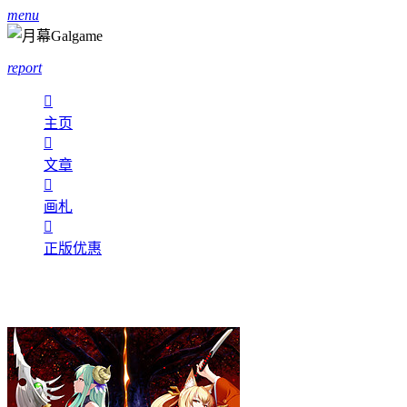
menu
report

主页

文章

画札

正版优惠