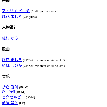
アトリエ ピーチ
(Audio production)
風花 ましろ
(OP lyrics)
人物设计
紅村 かる
歌曲
風花 ましろ
(OP 'Sakimidareru wa Ai no Uta')
結城 ほのか
(OP 'Sakimidareru wa Ai no Uta')
音乐
折倉 俊則
(BGM)
OdiakeS
(BGM)
ピクセルビー
(BGM)
蔵屋 智久
(OP)