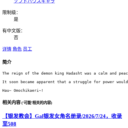
ソフトハウスキャラ
限制级：
是
有中文版：
否
详情
角色
员工
简介
The reign of the demon king Hadasht was a calm and peac
It soon became apparent that a struggle for power would
Hau~ Omochikaeri~!
相关内容
(‘可能’相关的内容)
【银发教会】Gal银发女角名册录/2026/7/24，收录
至508