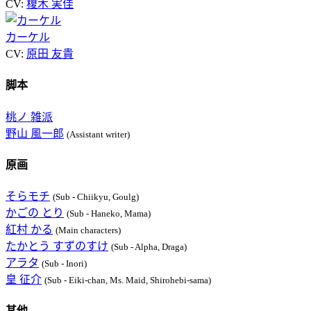
CV:
榎木 実佳
カーケル
CV:
原田 友貴
脚本
桃ノ 雑派
野山 風一郎
(Assistant writer)
原画
そらモチ
(Sub - Chiikyu, Goulg)
かごの とり
(Sub - Haneko, Mama)
紅村 かる
(Main characters)
たかとう すずのすけ
(Sub - Alpha, Draga)
アラタ
(Sub - Inori)
皇 征介
(Sub - Eiki-chan, Ms. Maid, Shirohebi-sama)
其他