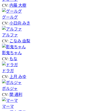
CV:
内藤 大樹
グールグ
CV:
小日向 みき
アルファ
CV:
こなみ 由梨
影鬼ちゃん
CV:
もな
ドラガ
CV:
上月 みゆ
ボルジャ
CV:
関 通利
マーマ