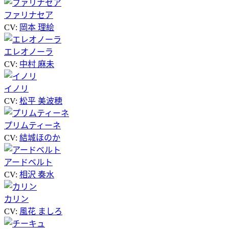
ファリナセア
CV:
岡本 理絵
エレオノーラ
CV:
中村 麻未
イノリ
CV:
松平 美波穂
プリムティーネ
CV:
結城ほのか
アードベルト
CV:
相沢 奏水
カリン
CV:
風花 ましろ