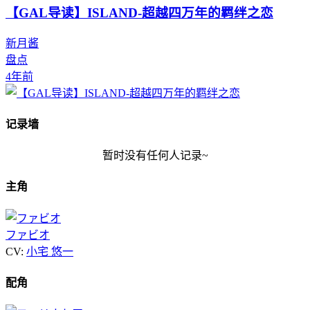
【GAL导读】ISLAND-超越四万年的羁绊之恋
新月酱
盘点
4年前
记录墙
暂时没有任何人记录~
主角
ファビオ
CV:
小宅 悠一
配角