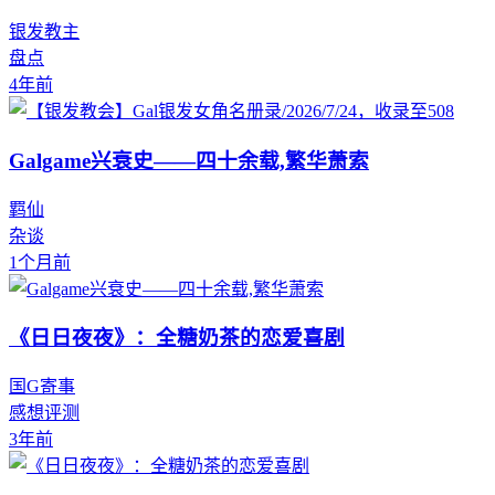
银发教主
盘点
4年前
Galgame兴衰史——四十余载,繁华萧索
羁仙
杂谈
1个月前
《日日夜夜》：全糖奶茶的恋爱喜剧
国G寄事
感想评测
3年前