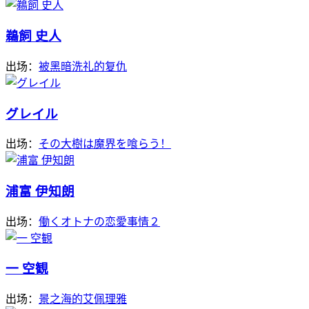
鵜飼 史人
出场：
被黑暗洗礼的复仇
グレイル
出场：
その大樹は魔界を喰らう！
浦富 伊知朗
出场：
働くオトナの恋愛事情２
一 空観
出场：
景之海的艾佩理雅