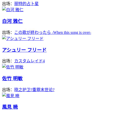
出场：
丽特的占卜星
白河 雅仁
出场：
この歌が終わったら -When this song is over-
アシュリー フリード
出场：
カスタムレイド4
佐竹 明敏
出场：
晓之护卫?重罪末世论?
風見 暁