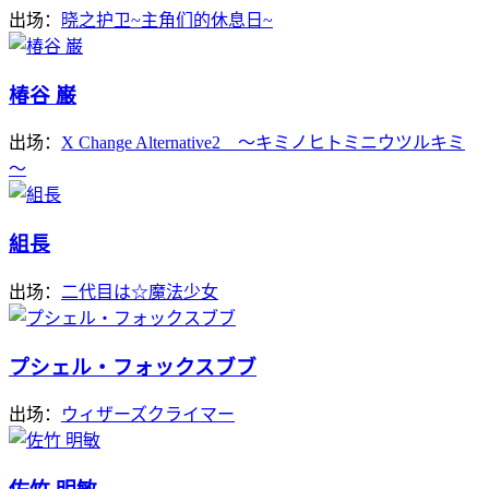
出场：
晓之护卫~主角们的休息日~
椿谷 巌
出场：
X Change Alternative2 ～キミノヒトミニウツルキミ
～
組長
出场：
二代目は☆魔法少女
プシェル・フォックスブブ
出场：
ウィザーズクライマー