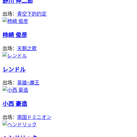
野川 伸二郎
出场：
青空下的约定
柿崎 俊彦
出场：
天鹅之歌
レンドル
出场：
英雄×魔王
小西 豪造
出场：
南国ドミニオン