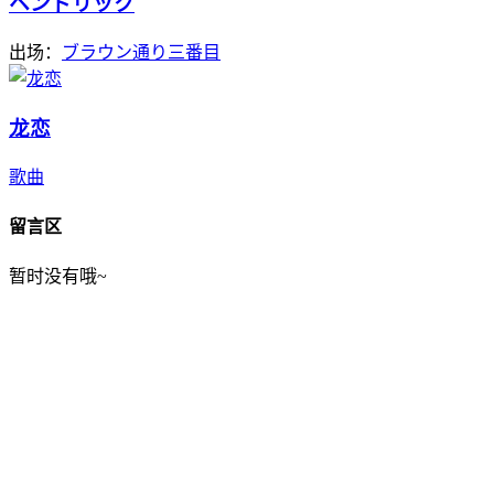
ヘンドリック
出场：
ブラウン通り三番目
龙恋
歌曲
留言区
暂时没有哦~