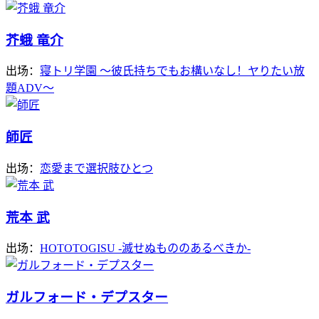
芥蛾 竜介
出场：
寝トリ学園 ～彼氏持ちでもお構いなし！ヤりたい放
題ADV～
師匠
出场：
恋愛まで選択肢ひとつ
荒本 武
出场：
HOTOTOGISU -滅せぬもののあるべきか-
ガルフォード・デプスター