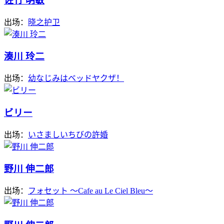
佐竹 明敏
出场：
晓之护卫
湊川 玲二
出场：
幼なじみはベッドヤクザ！
ビリー
出场：
いさましいちびの許婚
野川 伸二郎
出场：
フォセット ～Cafe au Le Ciel Bleu～