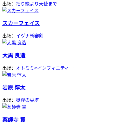
出场：
揺り籠より天使まで
スカーフェイス
出场：
イヅナ斬審剣
大黒 良造
出场：
オトミミ∞インフィニティー
岩原 惇太
出场：
獄淫の尖塔
薬師寺 賢