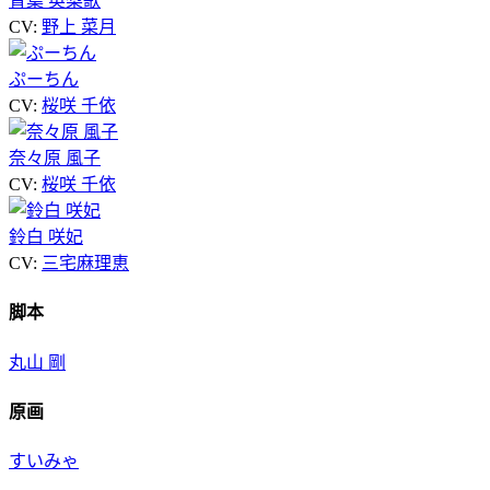
青葉 英梨歌
CV:
野上 菜月
ぷーちん
CV:
桜咲 千依
奈々原 風子
CV:
桜咲 千依
鈴白 咲妃
CV:
三宅麻理恵
脚本
丸山 剛
原画
すいみゃ