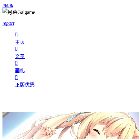
menu
report

主页

文章

画札

正版优惠