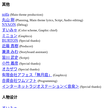
其他
solfa
(Main theme production)
丸山 剛
(Planning, Main theme lyrics, Script, Audio editing)
NYAON
(Debug)
すいみゃ
(Color scheme, Graphic chief)
ミニョン
(Graphics)
BURTON
(Special thanks)
近藤 真樹
(Producer)
兼清 みわ
(Storyboard assistant)
皆川 武史
(Script)
小竹 義彦
(Special thanks)
オカザワ
(Special thanks)
有限会社アフェス「無月庭」
(Graphics)
合資会社ワムソフト
(Programming)
インターネットラジオステーション＜音泉＞
(Special thanks)
人物设计