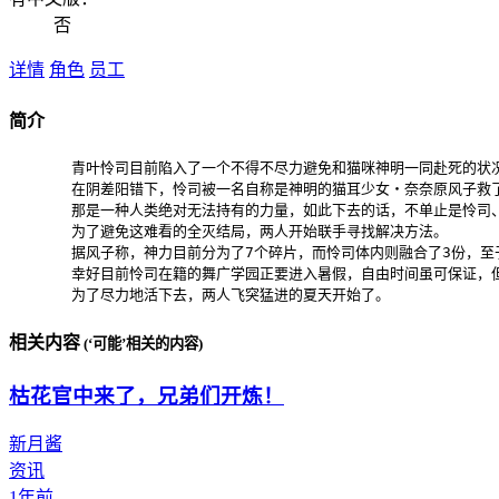
否
详情
角色
员工
简介
       青叶怜司目前陷入了一个不得不尽力避免和猫咪神明一同赴死的状况
       在阴差阳错下，怜司被一名自称是神明的猫耳少女・奈奈原风子
       那是一种人类绝对无法持有的力量，如此下去的话，不单止是怜司
       为了避免这难看的全灭结局，两人开始联手寻找解决方法。

       据风子称，神力目前分为了7个碎片，而怜司体内则融合了3份
       幸好目前怜司在籍的舞广学园正要进入暑假，自由时间虽可保证，
       为了尽力地活下去，两人飞突猛进的夏天开始了。
相关内容
(‘可能’相关的内容)
枯花官中来了，兄弟们开炼！
新月酱
资讯
1年前