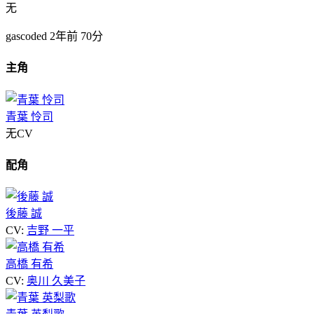
无
gascoded
2年前
70分
主角
青葉 怜司
无CV
配角
後藤 誠
CV:
吉野 一平
高橋 有希
CV:
奥川 久美子