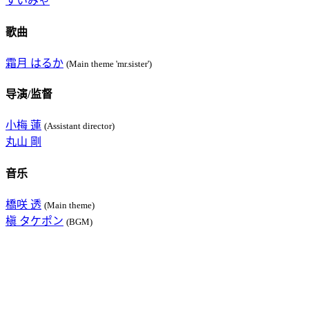
すいみゃ
歌曲
霜月 はるか
(Main theme 'mr.sister')
导演/监督
小梅 蓮
(Assistant director)
丸山 剛
音乐
橋咲 透
(Main theme)
槇 タケポン
(BGM)