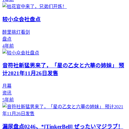
较小众会社盘点
醉里挑灯看剑
盘点
4年前
音符社新猛男来了，「星の乙女と六華の姉妹」 预
计2021年11月26日发售
月幕
资讯
5年前
漏尿盘点0246、*[TinkerBell] ぜったいマジラブ！