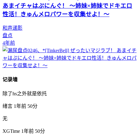
あまイチャはぷにんぐ！ ～姉妹×姉妹でドキエロ
性活！きゅんメロパワーを収集せよ！～
和声递影
盘点
4年前
记录墙
除了hs之外就是依托
绪言
1年前
50分
无
XGTime
1年前
50分