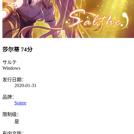
莎尔蒂
74分
サルテ
Windows
发行日期：
2020-01-31
品牌：
Soiree
限制级：
是
有中文版：