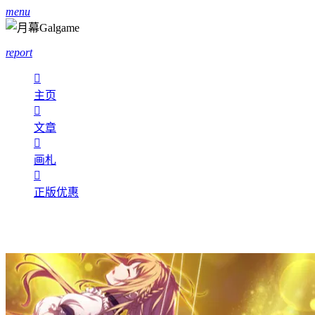
menu
report

主页

文章

画札

正版优惠