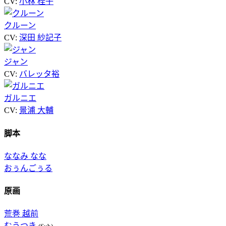
CV:
小林 桂子
クルーン
CV:
深田 紗記子
ジャン
CV:
バレッタ裕
ガルニエ
CV:
景浦 大輔
脚本
ななみ なな
おぅんごぅる
原画
荒巻 越前
むうつき