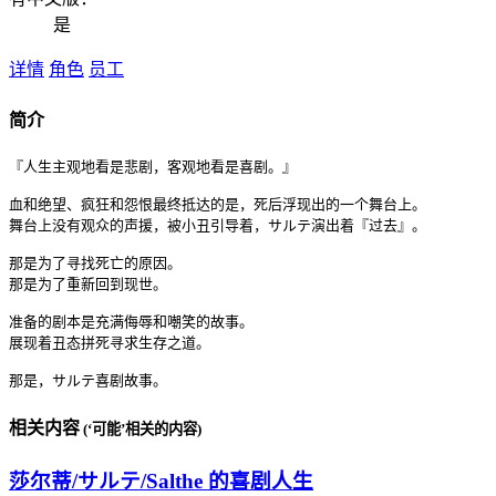
是
详情
角色
员工
简介
『人生主观地看是悲剧，客观地看是喜剧。』

血和绝望、疯狂和怨恨最终抵达的是，死后浮现出的一个舞台上。

舞台上没有观众的声援，被小丑引导着，サルテ演出着『过去』。

那是为了寻找死亡的原因。

那是为了重新回到现世。

准备的剧本是充满侮辱和嘲笑的故事。

展现着丑态拼死寻求生存之道。

那是，サルテ喜剧故事。
相关内容
(‘可能’相关的内容)
莎尔蒂/サルテ/Salthe 的喜剧人生