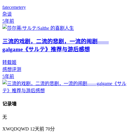
fatecemetery
杂谈
5年前
三流的戏剧，二流的悲剧，一流的闹剧——
galgame《サルテ》推荐与游后感想
转载姬
感想评测
5年前
记录墙
无
XWQDQWD
12天前
70分