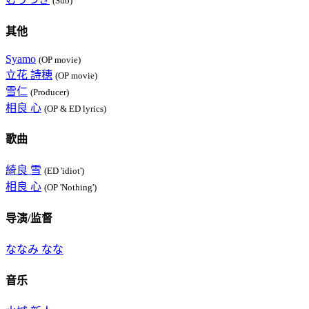
(Sub)
其他
Syamo
(OP movie)
立花 詩穂
(OP movie)
雪仁
(Producer)
相良 心
(OP & ED lyrics)
歌曲
綺良 雪
(ED 'idiot')
相良 心
(OP 'Nothing')
导演/监督
ななみ なな
音乐