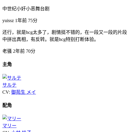
中世纪小奸小恶舞台剧
yuissz
1年前
75分
还行，就是hcg太多了，剧情挺不错的，在一段又一段的片段
中拼出真相，有反转。就是hcg特别打断体验。
老骚
2年前
70分
主角
サルテ
CV:
御苑生 メイ
配角
マリー