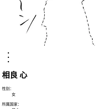
相良 心
性别：
女
所属国家：