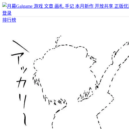
游戏
文章
画札
手记
本月新作
开放共享
正版优
登录
排行榜