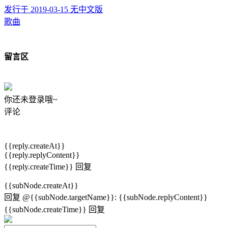
发行于 2019-03-15
无中文版
歌曲
留言区
你还未登录哦~
评论
{{reply.createAt}}
{{reply.replyContent}}
{{reply.createTime}}
回复
{{subNode.createAt}}
回复
@{{subNode.targetName}}
:
{{subNode.replyContent}}
{{subNode.createTime}}
回复