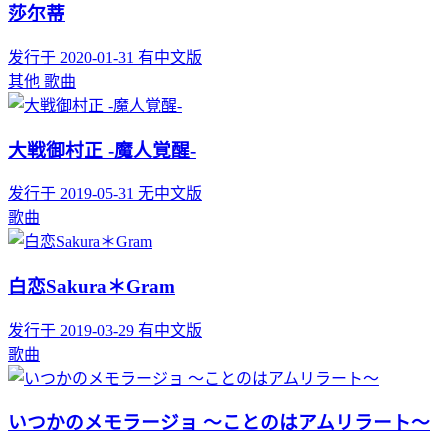
莎尔蒂
发行于 2020-01-31
有中文版
其他
歌曲
大戦御村正 -魔人覚醒-
发行于 2019-05-31
无中文版
歌曲
白恋Sakura＊Gram
发行于 2019-03-29
有中文版
歌曲
いつかのメモラージョ ～ことのはアムリラート～