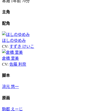
寒湘
1年前
70分
主角
配角
ほしのゆめみ
CV:
すずき けいこ
倉橋 里美
CV:
佐藤 利奈
脚本
涼元 悠一
原画
駒都 えーじ