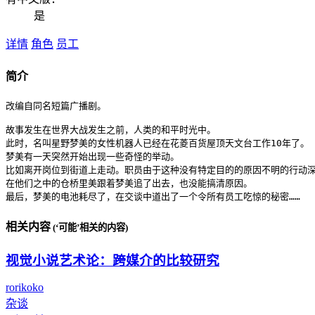
是
详情
角色
员工
简介
改编自同名短篇广播剧。

故事发生在世界大战发生之前，人类的和平时光中。

此时，名叫星野梦美的女性机器人已经在花菱百货屋顶天文台工作10年了。

梦美有一天突然开始出现一些奇怪的举动。

比如离开岗位到街道上走动。职员由于这种没有特定目的的原因不明的行动深
在他们之中的仓桥里美跟着梦美追了出去，也没能搞清原因。

最后，梦美的电池耗尽了，在交谈中道出了一个令所有员工吃惊的秘密……
相关内容
(‘可能’相关的内容)
视觉小说艺术论：跨媒介的比较研究
rorikoko
杂谈