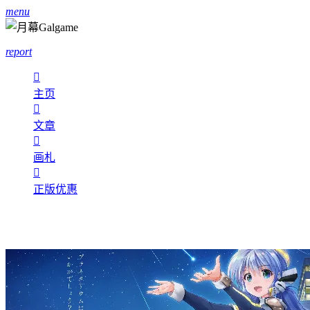
menu
report

主页

文章

画札

正版优惠