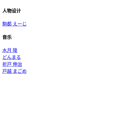
人物设计
駒都 えーじ
音乐
水月 陵
どんまる
折戸 伸治
戸越 まごめ