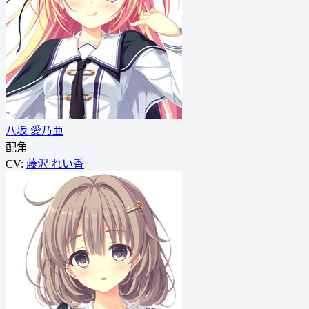
八坂 愛乃亜
配角
CV:
藤沢 れい香