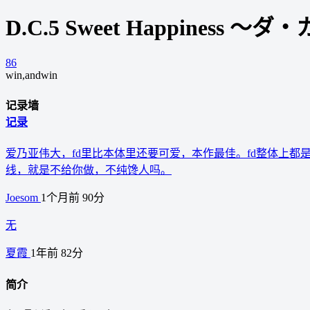
D.C.5 Sweet Happines
86
win,and
win
记录墙
记录
爱乃亚伟大，fd里比本体里还要可爱，本作最佳。fd整体上
线，就是不给你做，不纯馋人吗。
Joesom
1个月前
90分
无
夏霞
1年前
82分
简介