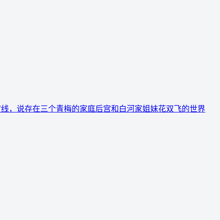
宫线，说存在三个青梅的家庭后宫和白河家姐妹花双飞的世界