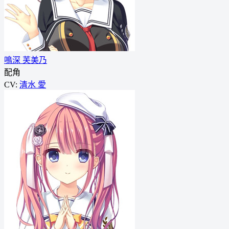
鳴深 芙美乃
配角
CV:
清水 愛