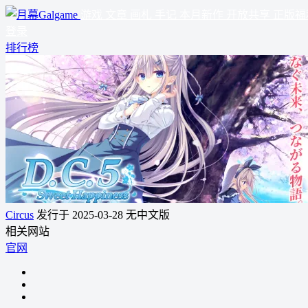
游戏
文章
画札
手记
本月新作
开放共享
正版福
登录
排行榜
Circus
发行于 2025-03-28
无中文版
相关网站
官网