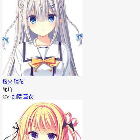
桜来 瑞花
配角
CV:
加隈 亜衣