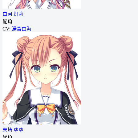
白河 灯莉
配角
CV:
湯宮由海
末崎 ゆゆ
配角