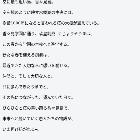
空に最も近い島、香々見島。

空を鏡のように映す水鏡湖の中央には、

樹齢1000年になると言われる桜の大樹が聳えている。

香々見学園に通う、玖星創眞 くじょうそうまは、

この春から学園の本校へと進学する。

新たな春を迎える創眞は、

最近できた大切な人に想いを馳せる。

仲間と、そして大切な人と。

共に歩んできた今までと、

その先につながった、望んでいた日々。

ひらひらと桜の舞い踊る香々見島で、

未来へと続いていく恋人たちの物語が、

いま再び紡がれる―。