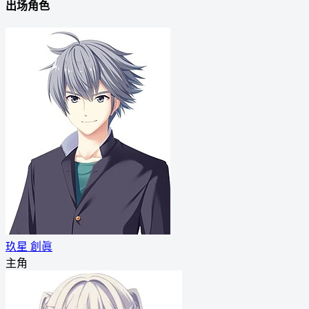
出场角色
玖星 創眞
主角