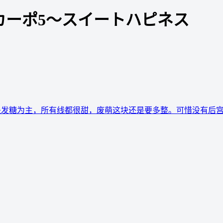
s ～ダ・カーポ5～スイートハピネス
都是发糖为主，所有线都很甜，废萌这块还是要多整。可惜没有后