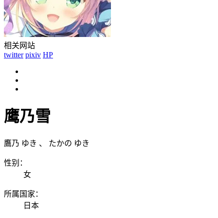
相关网站
twitter
pixiv
HP
鹰乃雪
鷹乃 ゆき
、
たかの ゆき
性别：
女
所属国家：
日本