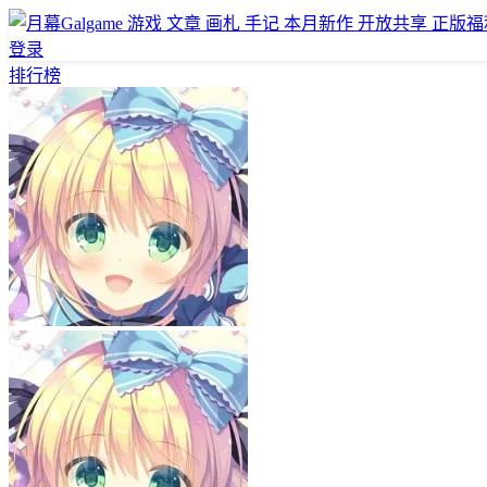
游戏
文章
画札
手记
本月新作
开放共享
正版福
登录
排行榜