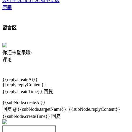
发行于 2024-01-26
有中文版
原画
留言区
你还未登录哦~
评论
{{reply.createAt}}
{{reply.replyContent}}
{{reply.createTime}}
回复
{{subNode.createAt}}
回复
@{{subNode.targetName}}
:
{{subNode.replyContent}}
{{subNode.createTime}}
回复