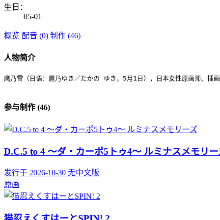
生日：
05-01
概览
配音 (0)
制作 (46)
人物简介
鹰乃雪（日语：鷹乃ゆき／たかの ゆき，5月1日），日本女性原画师、插画师。血
参与制作 (46)
D.C.5 to 4 ～ダ・カーポ5トゥ4～ ルミナスメモリ
发行于 2026-10-30
无中文版
原画
猫忍えくすはーとSPIN! 2