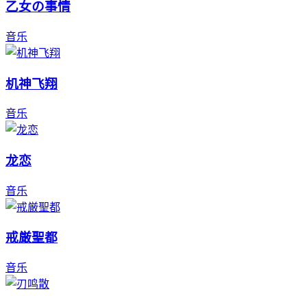
乙女の事情
音乐
机神飞翔
音乐
龙恋
音乐
戒厳聖都
音乐