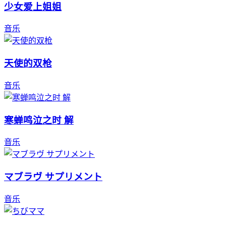
少女爱上姐姐
音乐
天使的双枪
音乐
寒蝉鸣泣之时 解
音乐
マブラヴ サプリメント
音乐