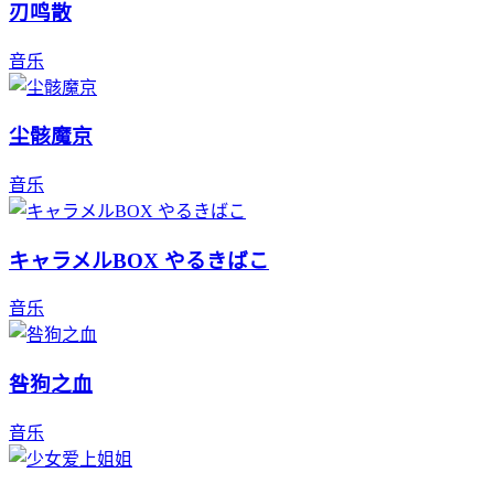
刃鸣散
音乐
尘骸魔京
音乐
キャラメルBOX やるきばこ
音乐
咎狗之血
音乐