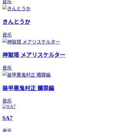
音乐
きんとうか
音乐
神獄塔 メアリスケルター
音乐
装甲悪鬼村正 贖罪編
音乐
SA7
音乐