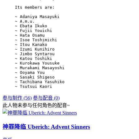
Its members are:

~ Adaniya Masayuki

~ A.m.u.

~ Ebata Ikuko

~ Fujii Youichi

~ Hata Osamu

~ Isoe Toshimichi

~ Itou Kanako

~ Izumi Kunihiro

~ Jimbo Syntarou

~ Katou Toshiki

~ Kurokawa Yousuke

~ Murakami Masayoshi

~ Ooyama You

~ Sasaki Shigeso

~ Tachibana Yasuhiko

~ Tsutsui Kaori
参与制作 (56)
参与配音 (0)
此人物未参与任何角色的配音~
神罪降临 Uberich: Advent Sinners