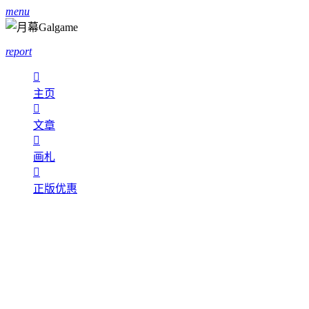
menu
report

主页

文章

画札

正版优惠