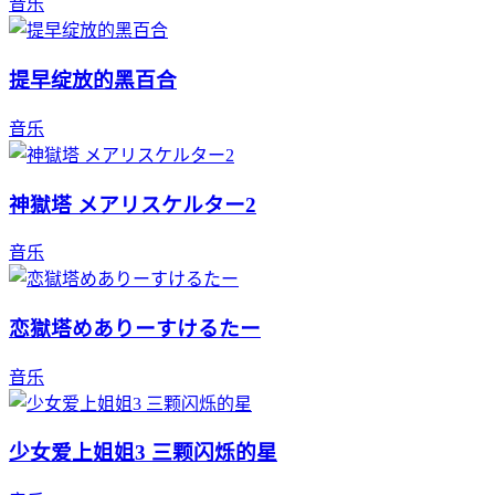
音乐
提早绽放的黑百合
音乐
神獄塔 メアリスケルター2
音乐
恋獄塔めありーすけるたー
音乐
少女爱上姐姐3 三颗闪烁的星