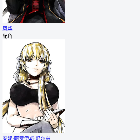
风华
配角
安妮·阿罗伊斯·舒尔兹