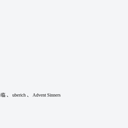
降临
、
uberich
、
Advent Sinners