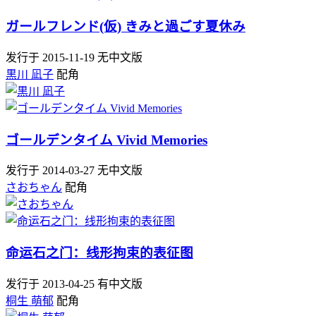
ガールフレンド(仮) きみと過ごす夏休み
发行于 2015-11-19
无中文版
黒川 凪子
配角
ゴールデンタイム Vivid Memories
发行于 2014-03-27
无中文版
さおちゃん
配角
命运石之门：线形拘束的表征图
发行于 2013-04-25
有中文版
桐生 萌郁
配角