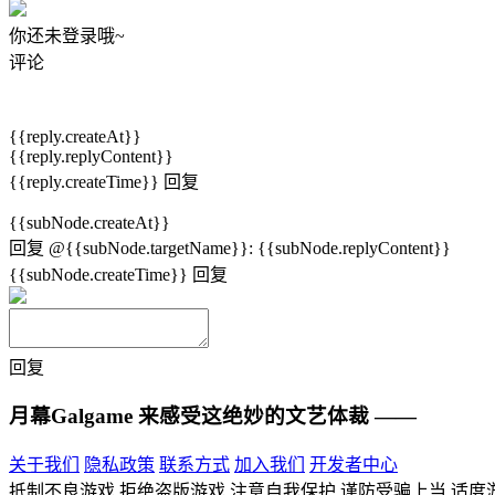
你还未登录哦~
评论
{{reply.createAt}}
{{reply.replyContent}}
{{reply.createTime}}
回复
{{subNode.createAt}}
回复
@{{subNode.targetName}}
:
{{subNode.replyContent}}
{{subNode.createTime}}
回复
回复
月幕Galgame
来感受这绝妙的文艺体裁 ——
关于我们
隐私政策
联系方式
加入我们
开发者中心
抵制不良游戏 拒绝盗版游戏 注意自我保护 谨防受骗上当 适度