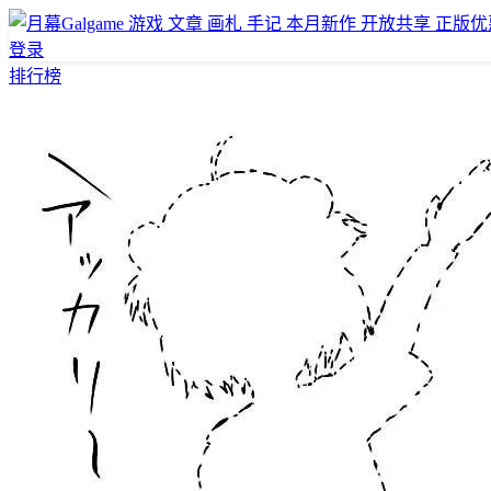
游戏
文章
画札
手记
本月新作
开放共享
正版优
登录
排行榜