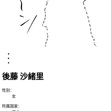
後藤 沙緒里
性别：
女
所属国家：