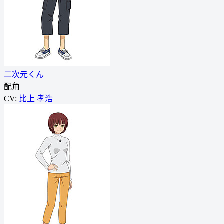
二次元くん
配角
CV:
比上 孝浩