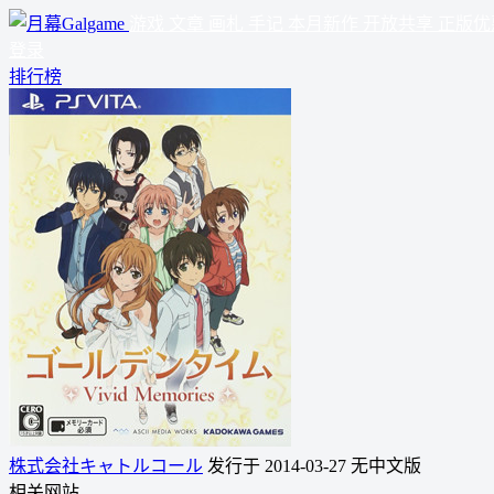
游戏
文章
画札
手记
本月新作
开放共享
正版优
登录
排行榜
株式会社キャトルコール
发行于 2014-03-27
无中文版
相关网站