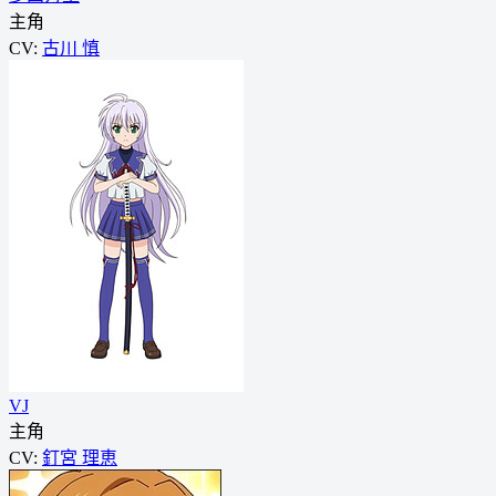
主角
CV:
古川 慎
VJ
主角
CV:
釘宮 理恵