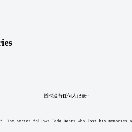
es
暂时没有任何人记录~
". The series follows Tada Banri who lost his memories a