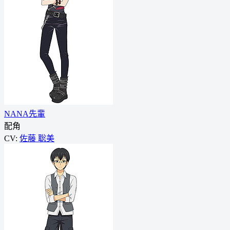
NANA先輩
配角
CV:
佐藤 聡美