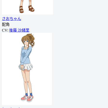
さおちゃん
配角
CV:
後藤 沙緒里