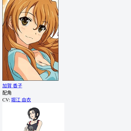
加賀 香子
配角
CV:
堀江 由衣