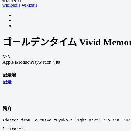
wikipedia
wikidata
ゴールデンタイム Vivid Memori
N/A
Apple iProduct
PlayStation Vita
记录墙
记录
简介
Adapted from Takemiya Yuyuko's light novel "Golden Time
Siliconera
