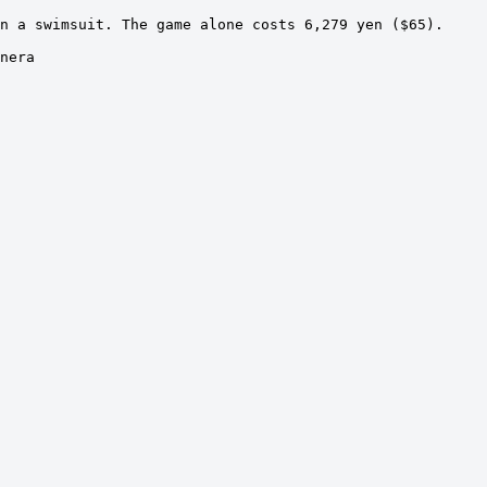
n a swimsuit. The game alone costs 6,279 yen ($65).

nera