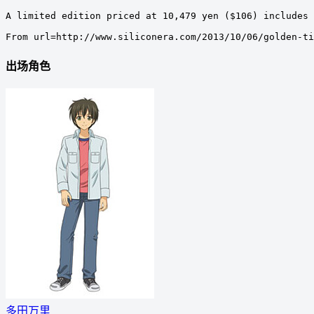
A limited edition priced at 10,479 yen ($106) includes 
From url=http://www.siliconera.com/2013/10/06/golden-ti
出场角色
多田万里