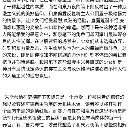
了一种超越性的本质，而在和泉万夜的笔下则反衬出了一种浪
漫主义式的美好信仰。和泉偏爱反复将主人公们置于极端暴力
的情景下，让少女们经受暴烈,疯狂的经验，直面荒诞不经,充
满难以预测的变故与未知悲伤的命运。然而正是在这种远非常
人所能承受的恶意之中，和泉笔下的角色们却闪耀出最璀璨夺
目的人性光辉。在这般迷狂的场景中，少女们从未选择放弃，
时刻积蓄力量反击，在生命尽头也为他人的幸福而做斗争。总
的来说，即是即使得知不能逃避的命运也时刻不停歇的尝试着
抗争并期待逃脱。和泉笔下这些浪漫主义英雄式的少女们是一
种具有反抗既定命运的存在主义与永远维持纯洁心灵不悖人性
的人道主义的理想象征。
朱斯蒂纳在萨德笔下实际只是一个承受一位被囚者的疯狂幻
想以及转述萨德自由哲学的无机质木偶，读者难以将其视作一
个血肉丰满的悲情红颜。而暴力与性在和泉万夜这里不再是萨
德“打开道德黑夜缺口的巨树” 而是女角色丰满肉体的每一个
器官，有了暴力与性，才最终塑造了和泉万夜笔下那些交相辉