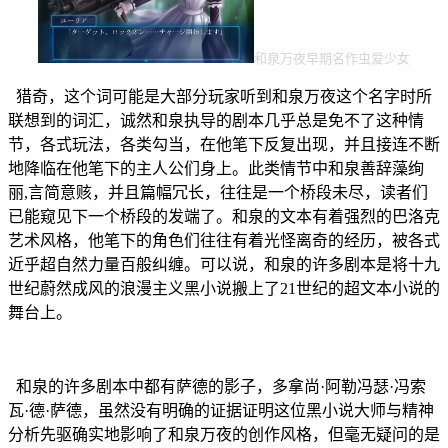
和泉万夜早期名作虫爱少女
猎奇，这个词可能是大部分玩家听到和泉万夜这个名字时所
联想到的词汇，诚然和泉执导的剧本几乎总是免不了这种情
节，各式玩法，各类勾当，在他笔下反复出现，并且接连不断
地降临在他笔下的主人公们身上。此类情节中和泉善辞藻绚
丽,言简意赅，并且篇幅冗长，往往是一个桥段未尽，读者们
已能窥见下一个桥段的发端了。和泉的文本有着强烈的巴洛克
艺术风格，他笔下的角色们往往有着光怪离奇的经历，被各式
近乎超自然力量百般纠缠。可以说，和泉的许多剧本是将十九
世纪蔚然成风的浪漫主义黑小说搬上了21世纪的超文本小说的
舞台上。
和泉的许多剧本中都有萨德的影子，多拿尚·阿勒冯瑟·冯索
瓦·德·萨德，虽然没有明确的证据证明这位黑小说大师与精神
分析先驱确实地影响了和泉万夜的创作风格，但毫无疑问的是