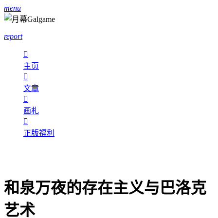
menu
report

主页

文章

画札

正版福利
和泉万夜的存在主义与巴洛克
艺术