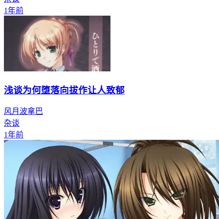
1年前
浅谈为何堕落向拔作让人致郁
风月波拿巴
杂谈
1年前