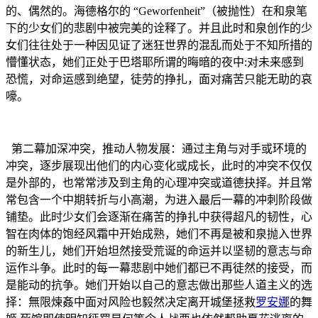
的、偶然的。海德格尔的 “Geworfenheit”（被抛性）在和泉笔
下的少女们的悲剧中被完美的诠释了。并且此时和泉创作的少
女们往往处于一种因见证了迷狂世界的混乱而处于不知所措的
懵懂状态，她们正处于巴塔耶所谓的晦暗的夜中:对未来感到
恐慌，对命运感到绝望，徒劳的挣扎，面对痛苦只能无助的哀
嚎。
第二幕加深冲突，推动人物发展：通过主角与对手或环境的
冲突，逐步展现出他们的内心变化或成长，此时的冲突不仅仅
是外部的，也常常涉及到主角的心理冲突或道德抉择。并且常
常包含一个中期转折与小高潮，为进入最后一幕的冲刺阶段做
铺垫。此时少女们会逐渐在痛苦的挣扎中获得超凡的韧性，心
智在肉体的饱经风霜中开始成熟，她们不再是被和泉抛入世界
的新生儿，她们开始坦然接受荒诞的命运并以坚韧的意志与命
运作斗争。此时的每一幕悲剧中她们都已不再徒然的接受，而
是能动的抗争。她们开始以自己的意志做出那些人道主义的选
择：無限煉姦中面对风险也毅然决定离开城堡拯救
罗安娜
的舞