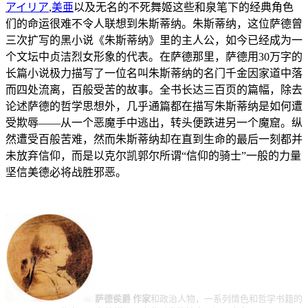
アイリア
,
美亜
以及无名的不死舞姬这些和泉笔下的经典角色
们的命运很难不令人联想到朱斯蒂纳。朱斯蒂纳，这位萨德曾
三次扩写的黑小说《朱斯蒂纳》里的主人公，如今已经成为一
个文坛中贞洁烈女形象的代表。在萨德那里，萨德用30万字的
长篇小说极力描写了一位名叫朱斯蒂纳的名门千金因家道中落
而四处流离，百般受苦的故事。全书长达三百页的篇幅，除去
论述萨德的哲学思想外，几乎通篇都在描写朱斯蒂纳是如何遭
受欺辱——从一个恶魔手中逃出，转头便跌进另一个魔窟。纵
然遭受百般苦难，然而朱斯蒂纳却在直到生命的最后一刻都并
未放弃信仰，而是以克尔凯郭尔所谓“信仰的骑士”一般的力量
坚信美德必将战胜邪恶。
萨德侯爵 作家
和政治人物，一系列情色和哲学书籍的