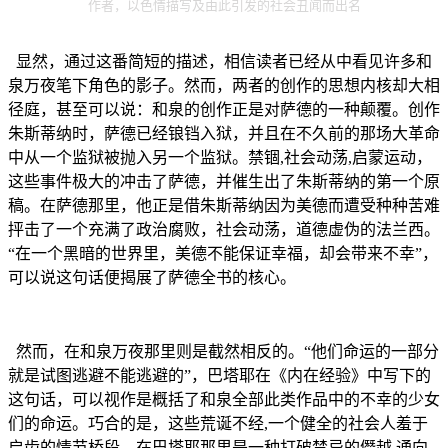
作者，以色情描写及由此引发的社会丑闻而出名
显然，通过这番简短的描述，相信读者已经从中看见许多和
泉万夜笔下角色的影子。然而，两者的创作的思想内核却大相
径庭，甚至可以说：和泉的创作正是对萨德的一种颠覆。创作
朱斯蒂纳时，萨德已经锒铛入狱，并且在不久前的那场大革命
中从一个监狱被抛入另一个监狱。禁锢,社会动荡,启蒙运动，
这些事件极大的冲击了萨德，并催生出了朱斯蒂纳的第一个原
稿。在萨德那里，他正是借朱斯蒂纳因为美德而遭受种种苦难
抨击了一个充满了政治腐败，社会动荡，道德虚伪的法兰西。
“在一个黑暗的世界里，美德不能保证幸福，却会带来不幸”，
可以说这句话便揭展了萨德全书的核心。
然而，在和泉万夜那里则是截然相反的。“他们命运的一部分
就是试图逃避不能逃避的”，巴塔耶在《内在经验》中写下的
这句话，可以视作是概括了和泉全部此类作品中的不幸的少女
们的命运。巧合的是，这些荒诞不经,一个健全的社会人羞于
启齿的情节桥段，在巴塔耶那里是一种打破禁忌的僭越,通向