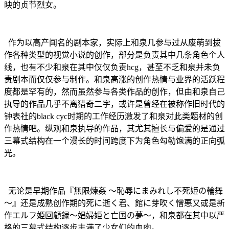
映的贞节烈女。
作为以高产闻名的剧本家，实际上和泉几参与过从废萌到拔
作各种类型的视觉小说的创作，部分是负责其中几条角色个人
线，也有不少和泉在其中仅仅负责hcg，甚至不乏和泉并未负
责剧本而仅仅参与制作。和泉高涨的创作热情与业界的活跃程
度都是罕有的，然而虽然参与各类作品的创作，但由和泉自己
执导的作品几乎不离猎奇二字，或许是曾经在被称作旧时代的
钟表社的black cyc时期的工作经历激发了和泉对此类题材的创
作热情吧。纵观和泉执导的作品，其尤其擅长与偏爱的是通过
三幕式结构在一个漫长的时间跨度下为角色勾勒饱满的正向弧
光。
无论是早期作品『無限煉姦 〜恥辱にまみれし不死姫の輪舞
〜』还是成熟创作期的死に逝く君、館に芽吹く憎悪又或是新
作エルフ姫回顧録～娼婦姫と亡国の夢～，和泉都在其中以严
格的三幕式结构逐步丰满了少女们的血肉。