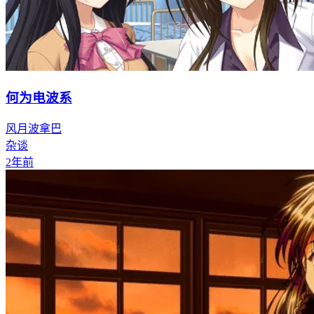
何为电波系
风月波拿巴
杂谈
2年前