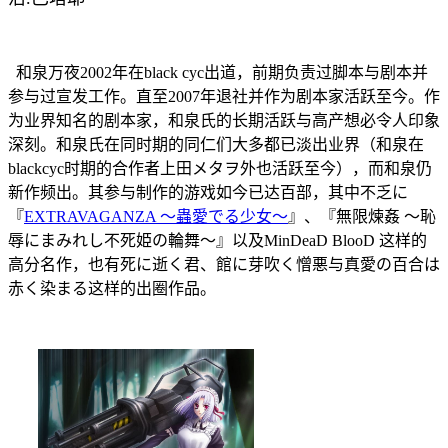
和泉万夜2002年在black cyc出道，前期负责过脚本与剧本并
参与过宣发工作。直至2007年退社并作为剧本家活跃至今。作
为业界知名的剧本家，和泉氏的长期活跃与高产想必令人印象
深刻。和泉氏在同时期的同仁们大多都已淡出业界（和泉在
blackcyc时期的合作者上田メタヲ外也活跃至今），而和泉仍
新作频出。其参与制作的游戏如今已达百部，其中不乏に
『
EXTRAVAGANZA 〜蟲愛でる少女〜
』、『無限煉姦 〜恥
辱にまみれし不死姫の輪舞〜』以及MinDeaD BlooD 这样的
高分名作，也有死に逝く君、館に芽吹く憎悪与真愛の百合は
赤く染まる这样的出圈作品。