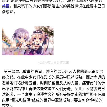
姬,死馆即使明知惩罚是何等令人战栗也依然帮助夏花逃离的
美亜
。和泉笔下的少女们那浪漫主义的英雄情调在此幕中已日
渐成熟。
和泉万夜出圈名作死馆
第三幕展示故事的高潮，冲突的结束以及人物的命运得到最
终交代。在此中少女们在漫长的经历中已然成熟，面对命运的
恶意她们巧妙地应当，时刻积蓄着反抗的力量，痛苦此时仿佛
已不能在精神上再伤这些这些少女们分毫。至此，人物弧光已
达饱满，一个富集了浪漫主义的所有美好要素的精华终于在和
泉用“雷光和黎明”组成的世界中酝酿成熟，要去刺穿“晦暗的
夜空”。