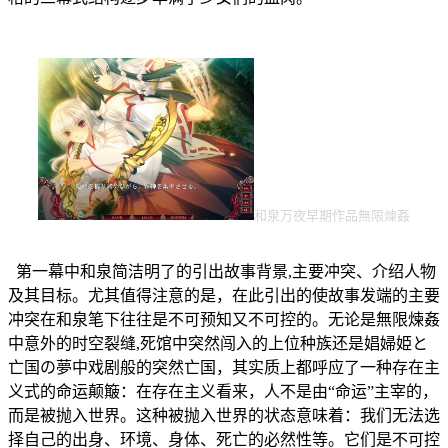
和泉万夜早期作品無限煉姦
第一幕中和泉简洁明了的引出故事背景,主要冲突、介绍人物
及其目标。尤其值得注意的是，在此引出的使故事发端的主要
冲突在和泉笔下往往是不可预知又不可控的。无论是無限煉姦
中意外的时空裂缝,死馆中突然闯入的上位种族还是娼婦姫と
亡国の夢中戏剧般的突然亡国，其实质上都呼应了一种存在主
义式的命运颠簸：在存在主义看来，人不是由“命运”主宰的，
而是被抛入世界。这种被抛入世界的状态意味着：我们无法选
择自己的出身、环境、身体、死亡的必然性等。它们是不可控