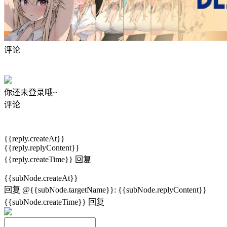
评论
你还未登录哦~
评论
{{reply.createAt}}
{{reply.replyContent}}
{{reply.createTime}}
回复
{{subNode.createAt}}
回复
@{{subNode.targetName}}
:
{{subNode.replyContent}}
{{subNode.createTime}}
回复