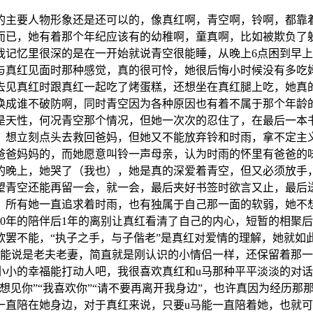
主要人物形象还是还可以的，像真红啊，青空啊，铃啊，都靠
而已，她有着那个年纪应该有的幼稚啊，童真啊，比如被欺负了
记忆里很深的是在一开始就说青空很能睡，从晚上6点困到早上
与真红见面时那种感觉，真的很可怜，她很后悔小时候没有多吃
去见真红时跟真红一起吃了烤蛋糕，还想坐在真红腿上吃，她真
换成谁不破防啊，同时青空因为各种原因也有着不属于那个年龄
是天性，何况青空那个情况，但她一次次的忍住了，在最后一本
，想立刻点头去救回爸妈，但她又不能放弃铃和时雨，拿不定主
视爸爸妈妈的，而她愿意叫铃一声母亲，认为时雨的怀里有爸爸的
的晚上，她哭了（我也），她是真的深爱着青空，但又必须放手，
望青空还能再留一会，就一会，最后夹好书签时欲言又止，最后
，所有她一直追求着时雨，也有独属于自己那一面的软弱，她不
0年的陪伴后1年的离别让真红看清了自己的内心，短暂的相聚
人欲罢不能，“执子之手，与子偕老”是真红对爱情的理解，她就
不能说是老夫老妻，简直就是刚认识的小情侣一样，还保留着那
小的幸福能打动人吧，我很喜欢真红和u马那种平平淡淡的对话
想见你”“我喜欢你”“请不要再离开我身边”，也许真因为经历
一直陪在她身边，对于真红来说，只要u马能一直陪着她，也就