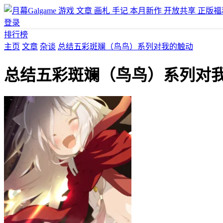
游戏
文章
画札
手记
本月新作
开放共享
正版福
登录
排行榜
主页
文章
杂谈
总结五彩斑斓（鸟鸟）系列对我的触动
总结五彩斑斓（鸟鸟）系列对