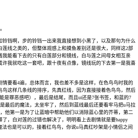
。
如铃铛啊，步的铃铛一出来我直接想到小黑了，以及那句为什么
白莲线之类的，但整体观感上和摸鱼差别还是很大，同样这2部
线我能看下去的只有白莲部分和镜线，白与莲之间母女相互亲
或许我就吃这一套吧，跟十夜有点像，镜线玩的下去第一是我喜
情要看4遍，总体而言，我也差不多是这样，在色鸟鸟时我的
鸟鸟这样几条线的排序，先真红线，因为直接接着色鸟鸟，然后
能是罪恶感吧），最后是结尾，而且ui还是7张书签，和蓝的7
是最后的魔法，太坐牢了，然后到蓝线最后还要看牢马把u马拉
马，他第一是为了让蓝暗中帮助他们以消除蓝心里的芥蒂，第二
了，白对莲的过错也解决了，明明看上去剧情就是要happy
魔法也是可以的，接着红鸟鸟，你说u马真红吵架是小情侣之间