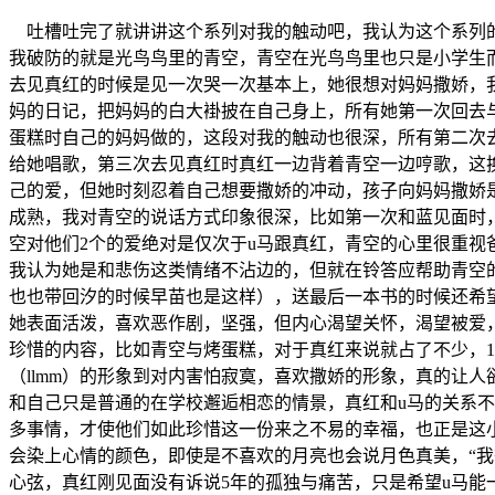
吐槽吐完了就讲讲这个系列对我的触动吧，我认为这个系列的
我破防的就是光鸟鸟里的青空，青空在光鸟鸟里也只是小学生
去见真红的时候是见一次哭一次基本上，她很想对妈妈撒娇，我
妈的日记，把妈妈的白大褂披在自己身上，所有她第一次回去
蛋糕时自己的妈妈做的，这段对我的触动也很深，所有第二次
给她唱歌，第三次去见真红时真红一边背着青空一边哼歌，这
己的爱，但她时刻忍着自己想要撒娇的冲动，孩子向妈妈撒娇
成熟，我对青空的说话方式印象很深，比如第一次和蓝见面时
空对他们2个的爱绝对是仅次于u马跟真红，青空的心里很重
我认为她是和悲伤这类情绪不沾边的，但就在铃答应帮助青空
也也带回汐的时候早苗也是这样），送最后一本书的时候还希
她表面活泼，喜欢恶作剧，坚强，但内心渴望关怀，渴望被爱
珍惜的内容，比如青空与烤蛋糕，对于真红来说就占了不少，1
（llmm）的形象到对内害怕寂寞，喜欢撒娇的形象，真的让
和自己只是普通的在学校邂逅相恋的情景，真红和u马的关系
多事情，才使他们如此珍惜这一份来之不易的幸福，也正是这小
会染上心情的颜色，即使是不喜欢的月亮也会说月色真美，“我
心弦，真红刚见面没有诉说5年的孤独与痛苦，只是希望u马能