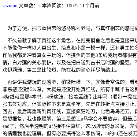
suzuran
文章数：2
本篇阅读：10072
11个月前
为了方便，把与蓝相恋的悠马称为老马，与真红相恋的悠马成
不久前就了解了真红这个角色，在推完摸鱼之后也是直接来玩
不能像你一样以人类出生，简直和小黑一模一样，还有男主姓
作品我都是冲着真女主玩的，但摸鱼的其他3条线我玩着都很
情，白对莲的关心爱护，以及在把白送到古书店时莲的坚强，
欢伊莉雅，第二是比较短，能在我的耐心耗尽前结束。
再讲讲我游玩的观感吧，稍微吐槽一下，就像青空说的，看着
罪恶感还没那么深，大概是还没开始真红线，所有半跳半看这
4条线就是那4本书，4份魔法，接着蓝线引出牢马（顺带一提在
张书签对应，但实际推下来是真坐牢，先是在转折点直接寸止
回去，最后再重新到真红线，直接疯狂吃刀，比色鸟鸟还刀，
是想报复，我也能理解，第三是想让u马学会不要放弃，但最后
end了，然后半透明的u马接不住真红，这段剧情的意义呢，
的情趣我也能理解，但有必要搞得这么悲伤吗，fd的fd还在发