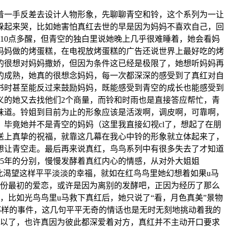
着一手反差去设计人物形象，先聊聊青空和铃，这个系列为一让
躲起来哭，比如她害怕真红去世的早是因为妈妈不喜欢自己，回
10点多醒，但青空的独白里说她晚上几乎很难睡着，她会看妈
妈妈做的烤蛋糕，在电视放烤蛋糕的广告还说世界上最好吃的烤
的很想对妈妈撒娇，但因为条件这已经是极限了，她想听妈妈再
的成熟，她真的很想念妈妈，每一次都深深的感受到了真红对自
书时甚至能反过来鼓励妈妈，既能感受到青空的成长也能感受到
义的她又去找他们2个商量，而铃和时雨也是直接答应帮忙，青
味道。铃姐到目前为止的形象应该是活泼啊，调皮啊，可靠啊，
毕竟她并不是青空的妈妈（这里我直接幻视cl了，想起了在朋
送上真挚的祝福，就靠这几幕在我心中铃的形象就立体起来了，
想让青空走。最后再来说真红，鸟鸟系列中有很多失去了才知道
后5年的分别，慢慢发酵着真红内心的情感，从对外大姐姐
如此渴望这样平平淡淡的幸福，就如在红鸟鸟里她幻想着如果u马
一份最初的爱恋，或许是因为离别的发酵吧，正因为经历了那么
，比如光鸟鸟里u马救下真红后，她只说了“看，月色真美”景物
那那样的事件，这几句平平无奇的情话也是无时无刻地挑动着我的
可以了，也许真因为彼此都深爱着对方，真红并不主动开口要求