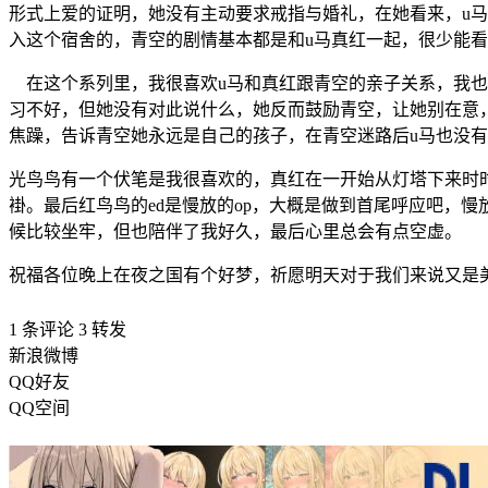
形式上爱的证明，她没有主动要求戒指与婚礼，在她看来，u
入这个宿舍的，青空的剧情基本都是和u马真红一起，很少能
在这个系列里，我很喜欢u马和真红跟青空的亲子关系，我也
习不好，但她没有对此说什么，她反而鼓励青空，让她别在意
焦躁，告诉青空她永远是自己的孩子，在青空迷路后u马也没
光鸟鸟有一个伏笔是我很喜欢的，真红在一开始从灯塔下来时
褂。最后红鸟鸟的ed是慢放的op，大概是做到首尾呼应吧，
候比较坐牢，但也陪伴了我好久，最后心里总会有点空虚。
祝福各位晚上在夜之国有个好梦，祈愿明天对于我们来说又是
1 条评论
3
转发
新浪微博
QQ好友
QQ空间