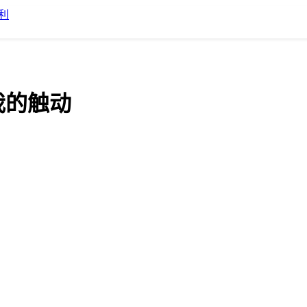
利
我的触动