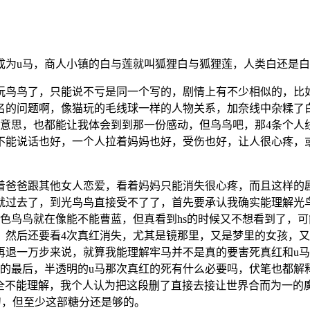
为u马，商人小镇的白与莲就叫狐狸白与狐狸莲，人类白还是白
鸟鸟了，只能说不亏是同一个写的，剧情上有不少相似的，比
名的问题啊，像猫玩的毛线球一样的人物关系，加奈线中杂糅了
有意思，也都能让我体会到到那一份感动，但鸟鸟吧，那4条个人
不能说话也好，一个人拉着妈妈也好，受伤也好，让人很心疼，
爸爸跟其他女人恋爱，看着妈妈只能消失很心疼，而且这样的剧
就过去了，到光鸟鸟直接受不了了，首先要承认我确实能理解光
色鸟鸟就在像能不能曹蓝，但真看到hs的时候又不想看到了，可
，然后还要看4次真红消失，尤其是镜那里，又是梦里的女孩，又
再退一万步来说，就算我能理解牢马并不是真的要害死真红和u
的最后，半透明的u马那次真红的死有什么必要吗，伏笔也都解释
完全不能理解，我个人认为把这段删了直接去接让世界合而为一的
刀，但至少这部糖分还是够的。