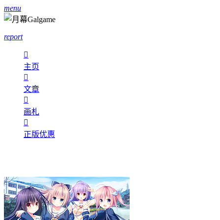
menu
report

主页

文章

画札

正版优惠