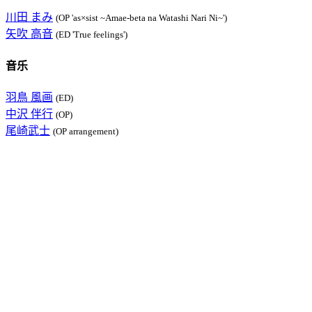
川田 まみ
(OP 'as×sist ~Amae-beta na Watashi Nari Ni~')
矢吹 高音
(ED 'True feelings')
音乐
羽鳥 風画
(ED)
中沢 伴行
(OP)
尾崎武士
(OP arrangement)