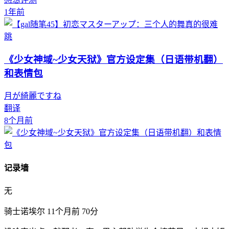
1年前
《少女神域~少女天狱》官方设定集（日语带机翻）
和表情包
月が綺麗ですね
翻译
8个月前
记录墙
无
骑士诺埃尔
11个月前
70分