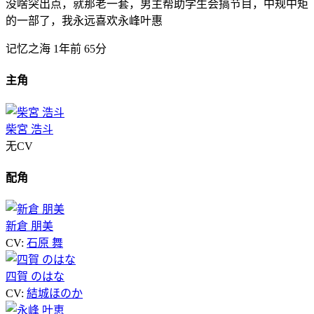
没啥突出点，就那老一套，男主帮助学生会搞节目，中规中矩
的一部了，我永远喜欢永峰叶惠
记忆之海
1年前
65分
主角
柴宮 浩斗
无CV
配角
新倉 朋美
CV:
石原 舞
四賀 のはな
CV:
結城ほのか