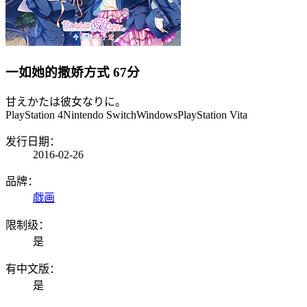
一如她的撒娇方式
67分
甘えかたは彼女なりに。
PlayStation 4
Nintendo Switch
Windows
PlayStation Vita
发行日期：
2016-02-26
品牌：
戯画
限制级：
是
有中文版：
是