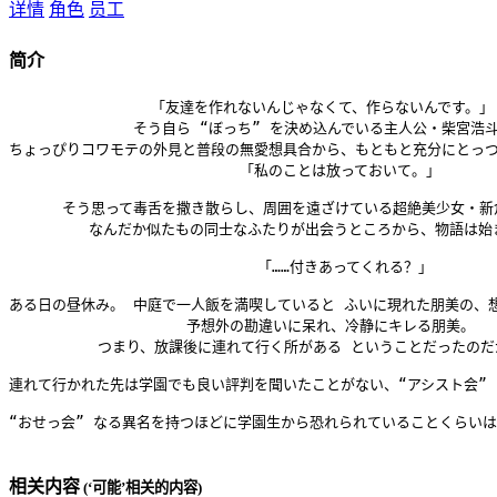
详情
角色
员工
简介
                「友達を作れないんじゃなくて、作らないんです。」

              そう自ら “ぼっち” を決め込んでいる主人公・柴宮浩斗
ちょっぴりコワモテの外見と普段の無愛想具合から、もともと充分にとっつき
                          「私のことは放っておいて。」

      そう思って毒舌を撒き散らし、周囲を遠ざけている超絶美少女・新
         なんだか似たもの同士なふたりが出会うところから、物語は始ま
                            「……付きあってくれる？」

ある日の昼休み。 中庭で一人飯を満喫していると ふいに現れた朋美の、想
                    予想外の勘違いに呆れ、冷静にキレる朋美。

          つまり、放課後に連れて行く所がある ということだったのだ
連れて行かれた先は学園でも良い評判を聞いたことがない、“アシスト会” 
“おせっ会” なる異名を持つほどに学園生から恐れられていることくらいは
相关内容
(‘可能’相关的内容)