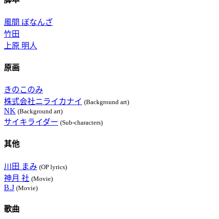
風間 ぼなんざ
竹田
上原 明人
原画
きのこのみ
株式会社ニライカナイ
(Background art)
NK
(Background art)
サイキライダー
(Sub-characters)
其他
川田 まみ
(OP lyrics)
神月 社
(Movie)
B.J
(Movie)
歌曲