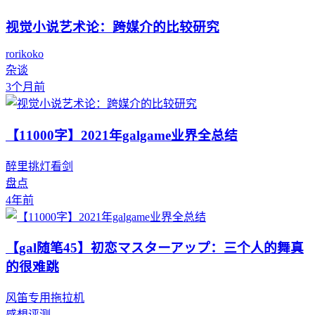
视觉小说艺术论：跨媒介的比较研究
rorikoko
杂谈
3个月前
【11000字】2021年galgame业界全总结
醉里挑灯看剑
盘点
4年前
【gal随笔45】初恋マスターアップ：三个人的舞真
的很难跳
风笛专用拖拉机
感想评测