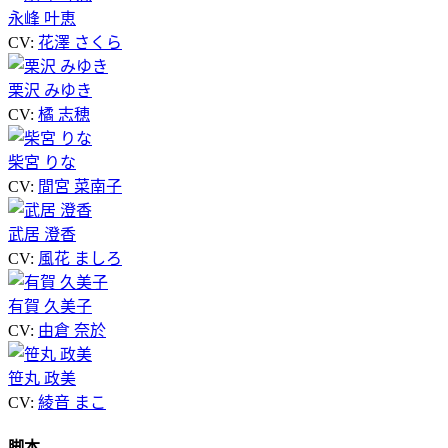
永峰 叶恵
CV:
花澤 さくら
栗沢 みゆき
CV:
橘 志穂
柴宮 りな
CV:
間宮 菜南子
武居 澄香
CV:
風花 ましろ
有賀 久美子
CV:
由倉 奈於
笹丸 政美
CV:
綾音 まこ
脚本