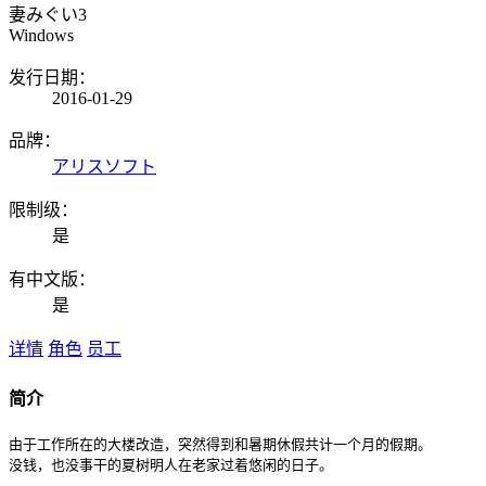
妻みぐい3
Windows
发行日期：
2016-01-29
品牌：
アリスソフト
限制级：
是
有中文版：
是
详情
角色
员工
简介
由于工作所在的大楼改造，突然得到和暑期休假共计一个月的假期。

没钱，也没事干的夏树明人在老家过着悠闲的日子。
