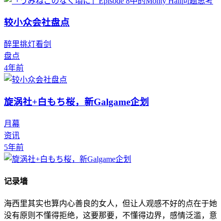
较小众会社盘点
醉里挑灯看剑
盘点
4年前
旋涡社+白もち桜，新Galgame企划
月幕
资讯
5年前
记录墙
海西里其实也算内心善良的女人，但让人观感不好的点在于她
没有原则不懂得拒绝，这要那要，不懂得边界，感情泛滥，意