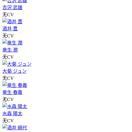
吉沢 武雄
无CV
酒井 豊
无CV
竜生 潤
无CV
大菊 ジュン
无CV
竜生 春義
无CV
水森 陽太
无CV