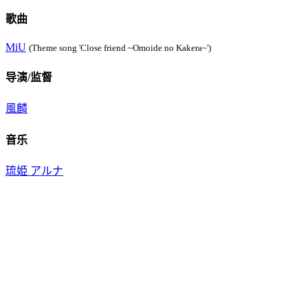
歌曲
MiU
(Theme song 'Close friend ~Omoide no Kakera~')
导演/监督
風麟
音乐
琉姫 アルナ