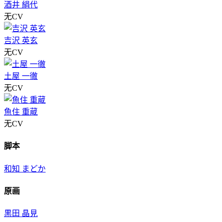
酒井 絹代
无CV
吉沢 英玄
无CV
土屋 一徹
无CV
魚住 重蔵
无CV
脚本
和知 まどか
原画
黒田 晶見