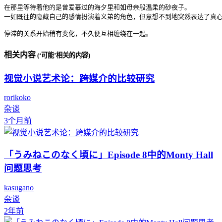
在那里等待着他的是曾爱慕过的海夕里和如母亲般温柔的砂夜子。

一如既往的隐藏自己的感情扮演着义弟的角色，但意想不到地突然表达了真心
停滞的关系开始稍有变化，不久便互相缠绕在一起。
相关内容
(‘可能’相关的内容)
视觉小说艺术论：跨媒介的比较研究
rorikoko
杂谈
3个月前
「うみねこのなく頃に」Episode 8中的Monty Hall
问题思考
kasugano
杂谈
2年前