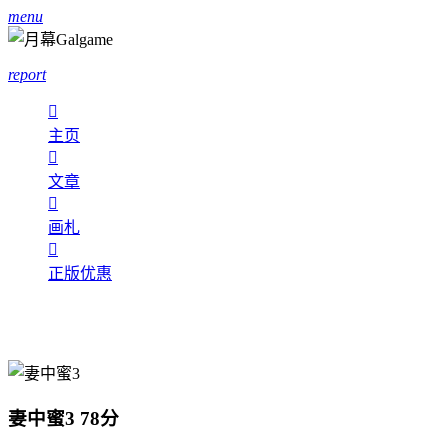
menu
report

主页

文章

画札

正版优惠
妻中蜜3
78分