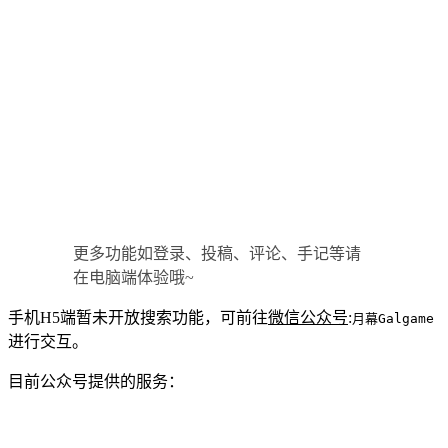
更多功能如登录、投稿、评论、手记等请
在电脑端体验哦~
手机H5端暂未开放搜索功能，可前往
微信公众号
:
月幕Galgame
进行交互。
目前公众号提供的服务：
支持搜索站内文章、资讯、画札。
每日推送业界资讯、评测、杂谈等内容。