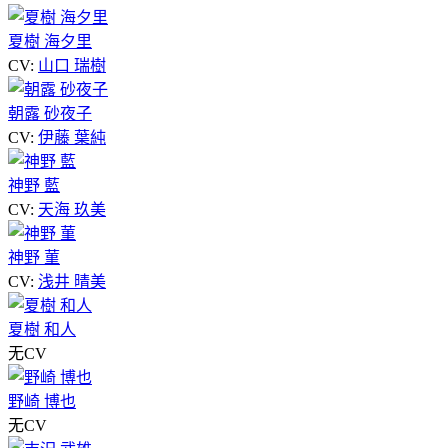
夏樹 海夕里
CV:
山口 瑞樹
朝露 砂夜子
CV:
伊藤 葉純
神野 藍
CV:
天海 玖美
神野 菫
CV:
浅井 晴美
夏樹 和人
无CV
野崎 博也
无CV