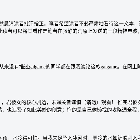
仍然恳请读者批评指正。笔者希望读者不必严肃地看待这一文本，
此读者可以将其看作是笔者在寂静的荒原上发送的一段精神电波
从来没有推过galgame的同学都在跟我谈论这款galgame
c（心跳文学部），君彼女的核心剧透，未通关者谨慎（请勿）观看！ 
震撼，也浪费了如此美妙的创意；悔的是自己偷懒找的攻略通全程
冬夜，水冷得可怕。当我失足坠入冰河时，寒冷的水如针般刺入