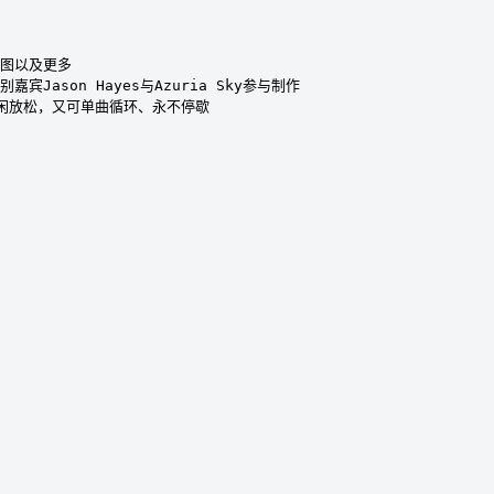
图以及更多

Jason Hayes与Azuria Sky参与制作

闲放松，又可单曲循环、永不停歇
