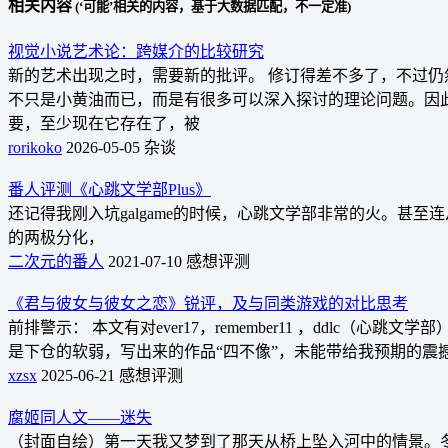
相关内容
(‘可能’相关的内容，基于大数据匹配，不一定准)
视觉小说艺术论：跨媒介的比较研究
新的艺术出现之时，需要新的批评。 修订得差不多了，不过
不只是小黄油而已，而是有很多可以深入探讨的理论问题。因
要，至少现在它存在了，被
rorikoko
2026-05-05
杂谈
番人评测《心跳文学部Plus》
还记得我刚入坑galgame的时候，心跳文学部非常的火。甚至连
的两极分化，
二次元的番人
2021-07-10
感想评测
《君与彼女与彼女之恋》锐评，及与同类游戏的对比思考
前排警示： 本文有对ever17，remember11 ，ddl
是下仓的软弱，写出来的作品“四不像”，未能带给我预期的
xzsx
2025-06-21
感想评测
腐姬同人文——迷失
（封面自绘）第一天我又梦到了那天从桥上坠入河中的情景。