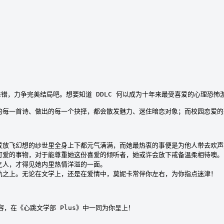
，力争完美结局吧。想要知道 DDLC 何以成为十年来最受喜爱的心理恐怖
的每一首诗、做出的每一个抉择，都会散发魅力、迷住暗恋对象；而校园恋爱的
爱放飞幻想的纱世里全身上下都元气满满，而她最热衷的事便是为他人带去欢声笑
可爱的事物，对于能尊重她这份喜爱的倾听者，她或许会放下戒备温柔相待噢。

人，才得见她内里热情洋溢的一面。

轨之上。无论在文学上，还是在爱情中，莫妮卡常伴你左右，为你指点迷津！

，在《心跳文学部 Plus》中一同为你呈上！
