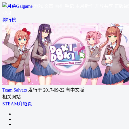
游戏
文章
画札
手记
本月新作
开放共享
正版福
登录
排行榜
Team Salvato
发行于 2017-09-22
有中文版
相关网站
STEAM介紹頁