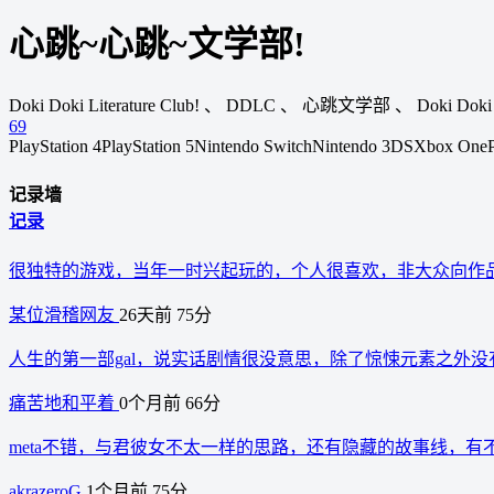
心跳~心跳~文学部!
Doki Doki Literature Club!
、
DDLC
、
心跳文学部
、
Doki Doki 
69
PlayStation 4
PlayStation 5
Nintendo Switch
Nintendo 3DS
Xbox One
记录墙
记录
很独特的游戏，当年一时兴起玩的，个人很喜欢，非大众向作
某位滑稽网友
26天前
75分
人生的第一部gal，说实话剧情很没意思，除了惊悚元素之外没
痛苦地和平着
0个月前
66分
meta不错，与君彼女不太一样的思路，还有隐藏的故事线，有
akrazeroG
1个月前
75分