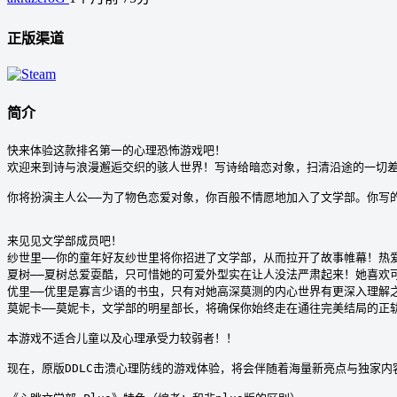
正版渠道
简介
快来体验这款排名第一的心理恐怖游戏吧！

欢迎来到诗与浪漫邂逅交织的骇人世界！写诗给暗恋对象，扫清沿途的一切差错
你将扮演主人公——为了物色恋爱对象，你百般不情愿地加入了文学部。你写
来见见文学部成员吧！

纱世里——你的童年好友纱世里将你招进了文学部，从而拉开了故事帷幕！热
夏树——夏树总爱耍酷，只可惜她的可爱外型实在让人没法严肃起来！她喜欢
优里——优里是寡言少语的书虫，只有对她高深莫测的内心世界有更深入理解之
莫妮卡——莫妮卡，文学部的明星部长，将确保你始终走在通往完美结局的正
本游戏不适合儿童以及心理承受力较弱者！！

现在，原版DDLC击溃心理防线的游戏体验，将会伴随着海量新亮点与独家内容