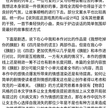
在奔驰的列车上，一位可爱的少女与你畅谈着过去的事情，
我想这本身就是一件很美妙的事，游戏全流程中也得益于这个
良好的气氛，让故事顺畅的进行下去。部分文案水平也比较高
超
。统一的ui【说到底这游戏真的有ui设计吗】没有其他要素
的干预，一首节奏轻快的小曲，类似于炉边谈话的简单氛围却
是最好的故事叙述方式
下面是剧透，说下在心中我和本作对比的作品是《我想吃掉
你的胰脏》和《四月是你的谎言》两部作品，但是在我心中
《胰脏》比《四谎》更加优秀所以几乎是用《胰脏》和本作进
行对比，同样是互相救赎，一方有大病的情况下。本作的感情
线上还是稍逊一筹不过也有剧本长度问题，本篇的全部内容放
到《胰脏》部分可能只是个小单元或者全书的1/3内容，而且
本作中的感情点爆发所带来的情感渲染还是有待提高，如何让
简单的剧情使读者感到情感的爆发这也是让创作者得以考虑和
攻克的一道难关。《胰脏》的方式是凭依着本身就有【物哀】
风格的日本文学体系让女主角樱良提前退场加上从文章开局就
有提过的《共病文库》作为情感的宣泄点，那在本作中因为不
让女主伤心选择自我消失的那位少年是不是也有种方法来造成