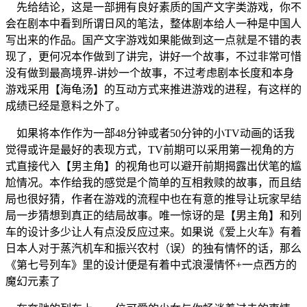
先给结论，这是一部拥有良好素质的国产文字类游戏，你不
会在剧本中看到所谓日风的笔法，整体剧本给人一种是中国人
写出来的作品。国产文字游戏如果能做到这一点就是不错的表
现了，更何况本作做到了讲完，讲好一个故事，不过非常可惜
没有做到最高境界-讲妙一个故事，不过考虑剧本长度和本身
游戏采用【海龟汤】的互动方式来推进游戏的进程，有这样的
成绩已经是意料之外了。
如果将本作作为一部48分钟或者50分钟的小TV动画的话我
觉得或许是最好的表现方式，TV前期可以采用第一视角的方
式直接代入【男主角】的视角也可以避开前期揭露出伏笔的尴
尬情况。本作给我的感觉是个简单的互相救赎的故事，而且结
局也很好猜，作者在游戏的流程中也在有意的推导让玩家早结
局一步猜想到真正的结局故事。唯一惊讶的是【男主角】和列
车的设计多少让人有点没反应过来。如果说《爱上火车》有着
日本人对于蒸汽机车和振兴农村（误）的独有情怀的话，那么
《第七号列车》里的设计便是有着中式浪漫情怀+一点西方的
魔幻元素了