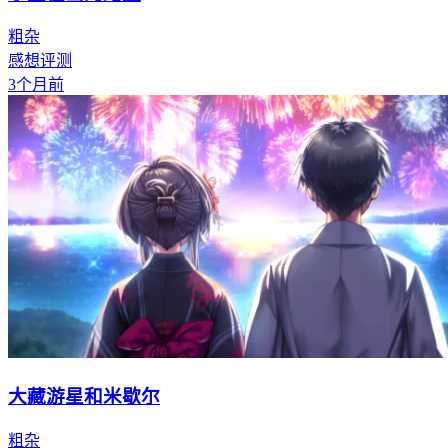
粗杂
感想评测
3个月前
大藏游星和米歇尔
粗杂