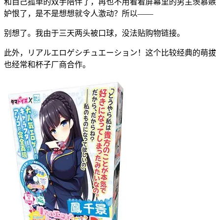
和自己孤单的双手陪伴了，再也不用看着屏幕里的男主羡慕嫉
妒恨了，是不是想想就令人激动？所以——
别想了。我由于三天两头被口球，没法贴购物链接。
此外，リアルエロゲシチュエーション！这个比较经典的萌拔
也经常和杯子厂商合作。