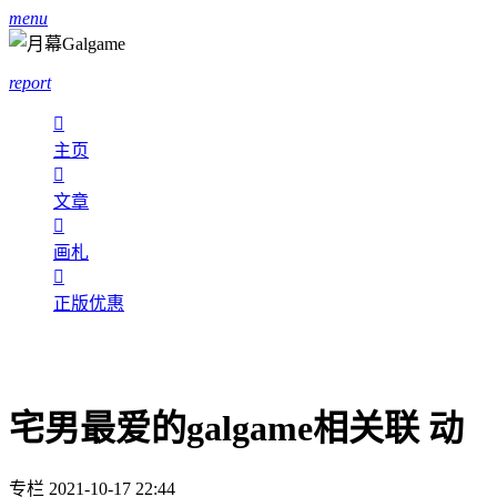
menu
report

主页

文章

画札

正版优惠
宅男最爱的galgame相关联 动
专栏
2021-10-17 22:44