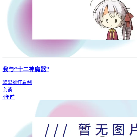
我与“十二神魔器”
醉里挑灯看剑
杂谈
4年前