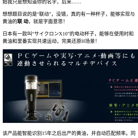
始我只是想知道你的名字，后来……
想想题目说的是“联动”，没错，真的有一种杯子，能够实现与
黄油的
联 动
，就是字面意思！
日本有一款叫“サイクロンX10”的电动杯子，能够在使用时和
黄油和里番实现共速运动，完美还原H场景！
该产品能智能识别15年之后出产的黄油，并自动匹配频率。同