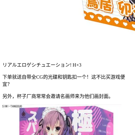
リアルエロゲシチュエーション! H×3
下单就送自带全CG的光碟和钥匙扣一个！这不比买游戏便
宜？
另外，杯子厂商常常会邀请名画师来为他们画封面。