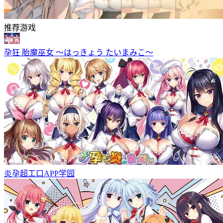
推荐游戏
孕狂 胎魔巫女 ～はっきょう たいまみこ～
炎孕超工口APP学园