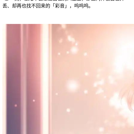
丢、却再也找不回来的「彩音」，呜呜呜。